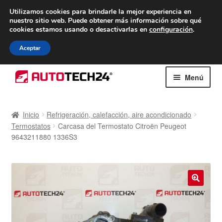
ENTREGA desde 7 EUR
Utilizamos cookies para brindarle la mejor experiencia en
nuestro sitio web.
Puede obtener más información sobre qué
De lunes a viernes de 9 a. m. a 4 p. m.
cookies estamos usando o desactivarlas en
configuración
.
900 933 246
Aceptar
Ir
Ir
Menú
a
al
la
contenido
Inicio
navegación
Inicio
Refrigeración, calefacción, aire acondicionado
Termostatos
Carcasa del Termostato Citroën Peugeot
Caja registradora
9643211880 1336S3
Carro
Contacto
🔍
Envío al mundo entero