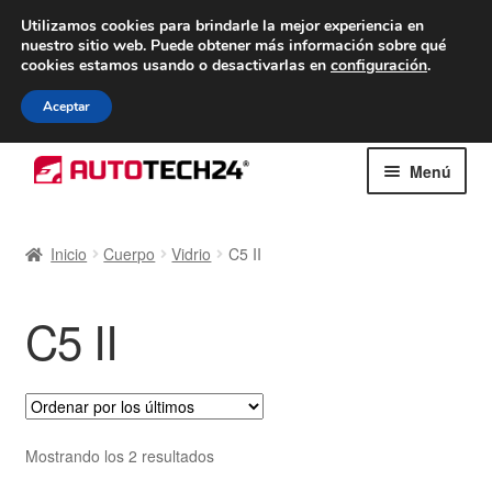
ENTREGA desde 7 EUR
Utilizamos cookies para brindarle la mejor experiencia en
nuestro sitio web.
Puede obtener más información sobre qué
De lunes a viernes de 9 a. m. a 4 p. m.
cookies estamos usando o desactivarlas en
configuración
.
900 933 246
Aceptar
Ir
Ir
Menú
a
al
la
contenido
Inicio
navegación
Inicio
Cuerpo
Vidrio
C5 II
Caja registradora
C5 II
Carro
Contacto
Envío al mundo entero
Ordenado
Mostrando los 2 resultados
por