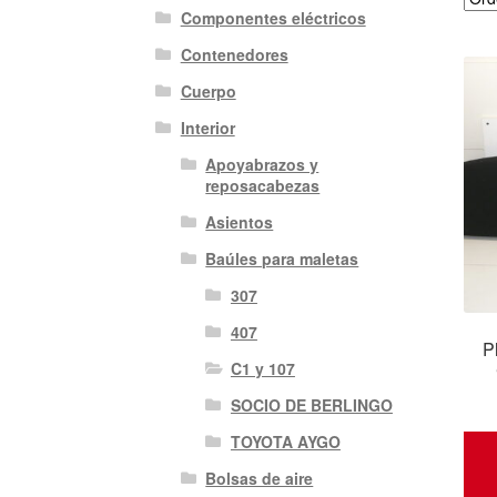
Componentes eléctricos
Contenedores
Cuerpo
Interior
Apoyabrazos y
reposacabezas
Asientos
Baúles para maletas
307
407
P
C1 y 107
SOCIO DE BERLINGO
TOYOTA AYGO
Bolsas de aire