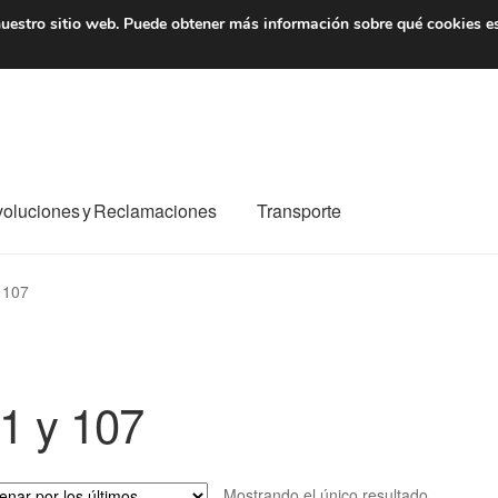
7 EUR
De lunes a viernes 
uestro sitio web.
Puede obtener más información sobre qué cookies e
oluciones y Reclamaciones
Transporte
o al mundo entero
Mi cuenta
Pagos
Política de privacidad
 107
e nosotros
Términos y Condiciones
Transporte
1 y 107
Mostrando el único resultado