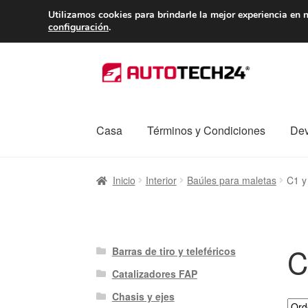
ENTREGA desde 
Utilizamos cookies para brindarle la mejor experiencia en n
configuración
.
Ir
Ir
a
al
la
contenido
navegación
Casa
Términos y Condiciones
Dev
Inicio
Caja registradora
Carro
Contacto
Enví
Inicio
Interior
Baúles para maletas
C1 y
Procedimiento de Reclamación
Queja
Sobr
C
Barras de tiro y teleféricos
Catalizadores FAP
Chasis y ejes