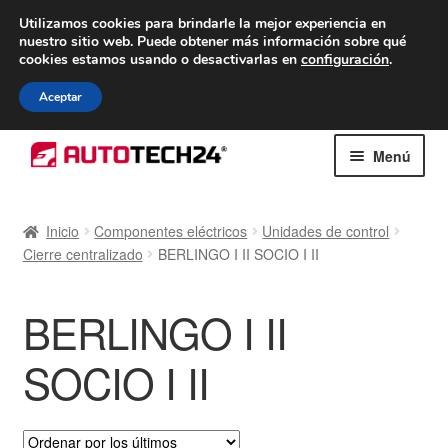
ENTREGA desde 7 EUR
Utilizamos cookies para brindarle la mejor experiencia en
nuestro sitio web.
Puede obtener más información sobre qué
De lunes a viernes de 9 a. m. a 4 p. m.
cookies estamos usando o desactivarlas en
configuración
.
900 933 246
Aceptar
Ir
Ir
Menú
a
al
la
contenido
Inicio
navegación
Inicio
Componentes eléctricos
Unidades de control
Cierre centralizado
BERLINGO I II SOCIO I II
Caja registradora
Carro
BERLINGO I II
Contacto
SOCIO I II
Envío al mundo entero