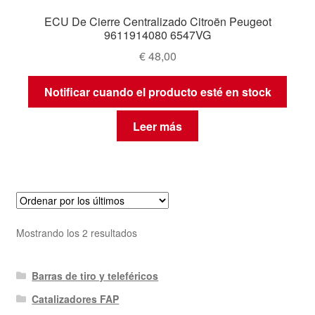
ECU De Cierre Centralizado Citroën Peugeot
9611914080 6547VG
€
48,00
Notificar cuando el producto esté en stock
Leer más
Ordenado
Mostrando los 2 resultados
por
los
Barras de tiro y teleféricos
últimos
Catalizadores FAP