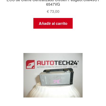
6547VG
€
73,00
Añadir al carrito