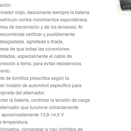
ación:
rnador viejo, desconecte siempre la batería
l vehículo contra movimientos espontáneos.
orrea de transmisión y de los tensores; Al
 recomienda verificar y posiblemente
 desgastada, agrietada o tirada.
rese de que todas las conexiones
pretadas, especialmente el cable de
onexión a tierra, para evitar resistencias
iento.
te de tornillos prescritos según la
el modelo de automóvil específico para
cojinete del alternador.
ar la batería, controlar la tensión de carga
alternador que funcione correctamente
e aproximadamente 13,8-14,5 V
a temperatura.
ilómetros, comprobar si hay chirridos de