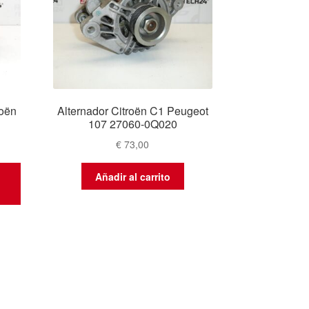
roën
Alternador Citroën C1 Peugeot
107 27060-0Q020
€
73,00
Añadir al carrito