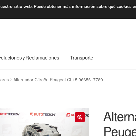
7 EUR
De lunes a viernes 
uestro sitio web.
Puede obtener más información sobre qué cookies e
oluciones y Reclamaciones
Transporte
o al mundo entero
Mi cuenta
Pagos
Política de privacidad
dores
Alternador Citroën Peugeot CL15 9665617780
e nosotros
Términos y Condiciones
Transporte
Altern
Peuge
🔍