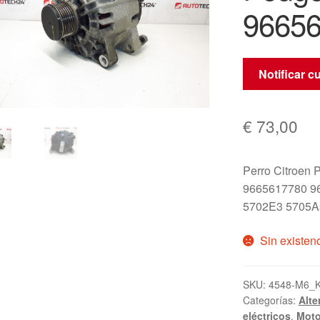
9665
Notificar c
€
73,00
Perro Citroen 
9665617780 9
5702E3 5705A
Sin existen
SKU:
4548-M6_
Categorías:
Alte
eléctricos
,
Moto