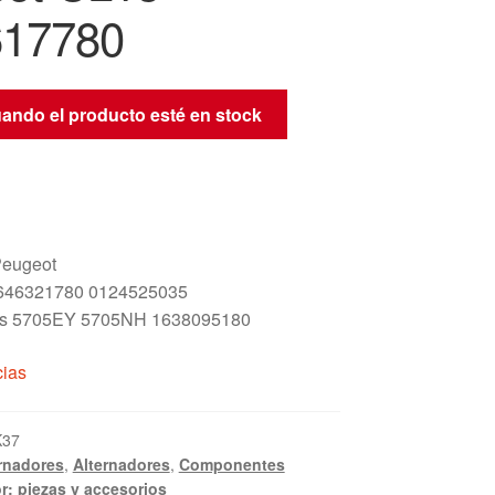
617780
uando el producto esté en stock
Peugeot
646321780 0124525035
s 5705EY 5705NH 1638095180
cias
K37
rnadores
,
Alternadores
,
Componentes
r: piezas y accesorios