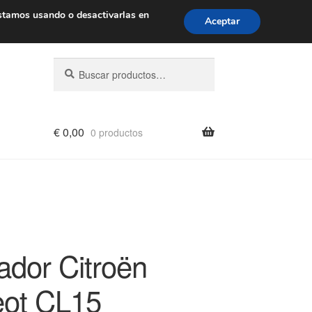
de 9 a. m. a 4 p. m.
900 933 246
stamos usando o desactivarlas en
Aceptar
Buscar
Buscar
por:
€
0,00
0 productos
ador Citroën
ot CL15