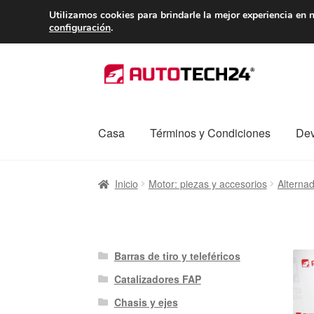
ENTREGA desde 
Utilizamos cookies para brindarle la mejor experiencia en n
configuración
.
Ir
Ir
a
al
la
contenido
navegación
Casa
Términos y Condiciones
Dev
Inicio
Caja registradora
Carro
Contacto
Enví
Inicio
Motor: piezas y accesorios
Alterna
Procedimiento de Reclamación
Queja
Sobr
Barras de tiro y teleféricos
Catalizadores FAP
Chasis y ejes