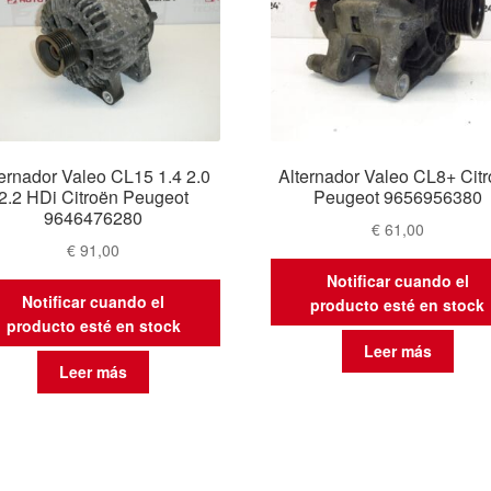
ternador Valeo CL15 1.4 2.0
Alternador Valeo CL8+ Cit
2.2 HDi Citroën Peugeot
Peugeot 9656956380
9646476280
€
61,00
€
91,00
Notificar cuando el
Notificar cuando el
producto esté en stock
producto esté en stock
Leer más
Leer más