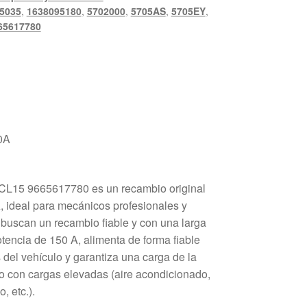
5035
,
1638095180
,
5702000
,
5705AS
,
5705EY
,
65617780
0A
 CL15 9665617780 es un recambio original
 ideal para mecánicos profesionales y
 buscan un recambio fiable y con una larga
potencia de 150 A, alimenta de forma fiable
s del vehículo y garantiza una carga de la
so con cargas elevadas (aire acondicionado,
, etc.).