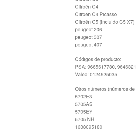
Citroën C4
Citroën C4 Picasso
Citroën C5 (incluido C5 X7)
peugeot 206
peugeot 307
peugeot 407
Códigos de producto:
PSA: 9665617780, 964632
Valeo: 0124525035
Otros números (números de 
5702E3
5705AS
5705EY
5705 NH
1638095180