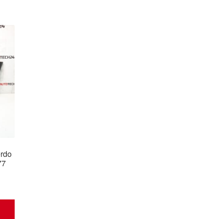
erdo
77