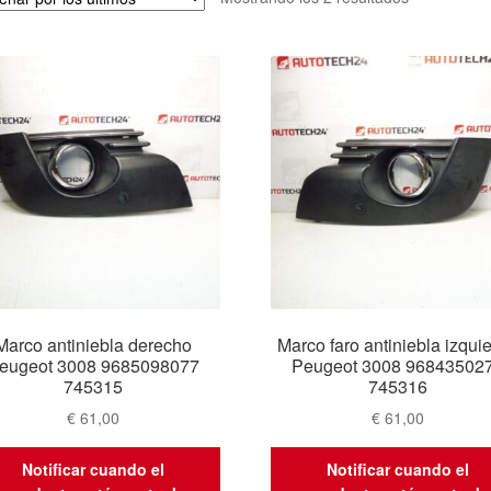
por
los
últimos
Marco antiniebla derecho
Marco faro antiniebla izqui
eugeot 3008 9685098077
Peugeot 3008 96843502
745315
745316
€
61,00
€
61,00
Notificar cuando el
Notificar cuando el