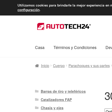
ENTREGA desde 
Utilizamos cookies para brindarle la mejor experiencia en n
configuración
.
Ir
Ir
a
al
la
contenido
navegación
Casa
Términos y Condiciones
Dev
Inicio
Caja registradora
Carro
Contacto
Enví
Inicio
Cuerpo
Parachoques y sus partes
Procedimiento de Reclamación
Queja
Sobr
3
Barras de tiro y teleféricos
Catalizadores FAP
Chasis y ejes