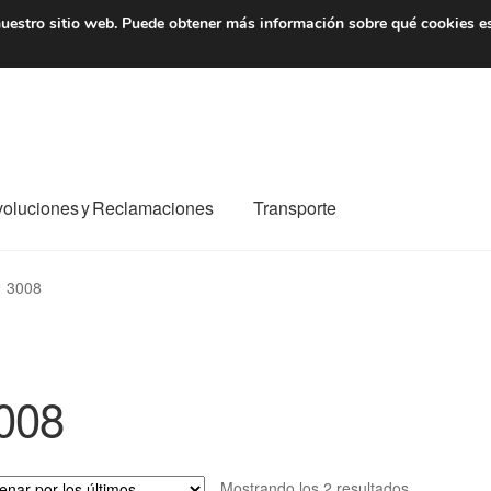
7 EUR
De lunes a viernes 
uestro sitio web.
Puede obtener más información sobre qué cookies e
oluciones y Reclamaciones
Transporte
o al mundo entero
Mi cuenta
Pagos
Política de privacidad
3008
e nosotros
Términos y Condiciones
Transporte
008
Ordenado
Mostrando los 2 resultados