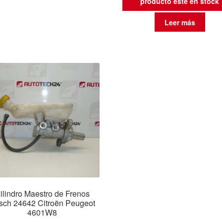
producto esté en stock
Leer más
ilindro Maestro de Frenos
sch 24642 Citroën Peugeot
4601W8