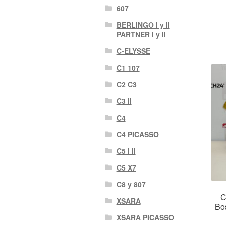
607
BERLINGO I y II
PARTNER I y II
C-ELYSSE
C1 107
C2 C3
C3 II
C4
C4 PICASSO
C5 I II
C5 X7
C8 y 807
C
XSARA
Bo
XSARA PICASSO