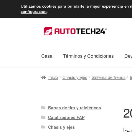
ENTREGA desde 
Utilizamos cookies para brindarle la mejor experiencia en n
configuración
.
Ir
Ir
a
al
la
contenido
navegación
Casa
Términos y Condiciones
Dev
Inicio
Caja registradora
Carro
Contacto
Enví
Inicio
Chasis y ejes
Sistema de frenos
I
Procedimiento de Reclamación
Queja
Sobr
2
Barras de tiro y teleféricos
Catalizadores FAP
Chasis y ejes