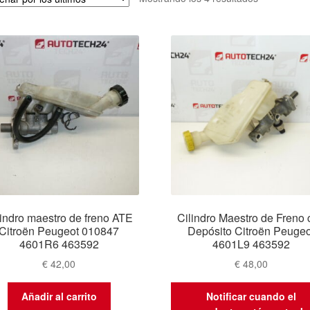
por
los
últimos
lindro maestro de freno ATE
Cilindro Maestro de Freno 
Citroën Peugeot 010847
Depósito Citroën Peugeo
4601R6 463592
4601L9 463592
€
42,00
€
48,00
Añadir al carrito
Notificar cuando el