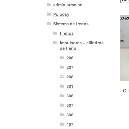
administración
Poloosy
Sistema de frenos
Frenos
Impulsores + cilindros
de freno
206
207
208
301
Ci
306
307
308
407