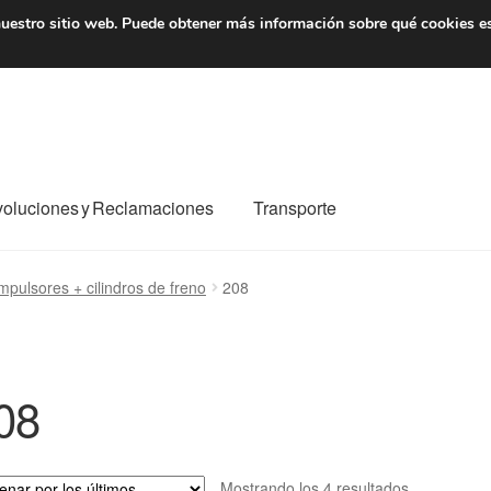
7 EUR
De lunes a viernes 
uestro sitio web.
Puede obtener más información sobre qué cookies e
oluciones y Reclamaciones
Transporte
o al mundo entero
Mi cuenta
Pagos
Política de privacidad
mpulsores + cilindros de freno
208
e nosotros
Términos y Condiciones
Transporte
08
Ordenado
Mostrando los 4 resultados