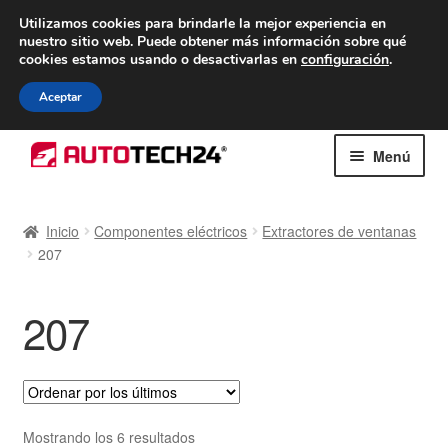
ENTREGA desde 7 EUR
Utilizamos cookies para brindarle la mejor experiencia en
nuestro sitio web.
Puede obtener más información sobre qué
De lunes a viernes de 9 a. m. a 4 p. m.
cookies estamos usando o desactivarlas en
configuración
.
900 933 246
Aceptar
Ir
Ir
Menú
a
al
la
contenido
Inicio
navegación
Inicio
Componentes eléctricos
Extractores de ventanas
207
Caja registradora
Carro
207
Contacto
Envío al mundo entero
Ordenado
Mostrando los 6 resultados