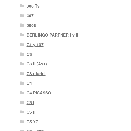
308 T9
407
5008
BERLINGO PARTNER I y II
C1 y 107
C3
C3 II (A51)
C3 pluriel
C4
C4 PICASSO
C5 I
C5 II
C5 X7