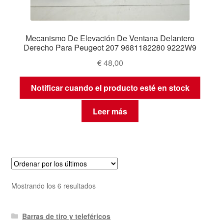
Mecanismo De Elevación De Ventana Delantero
Derecho Para Peugeot 207 9681182280 9222W9
€
48,00
Notificar cuando el producto esté en stock
Leer más
Ordenado
Mostrando los 6 resultados
por
los
Barras de tiro y teleféricos
últimos