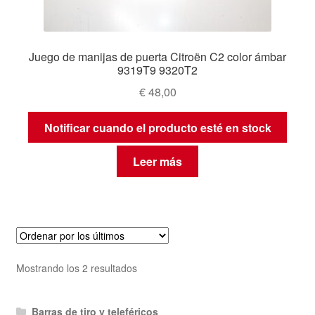
Juego de manijas de puerta Citroën C2 color ámbar
9319T9 9320T2
€
48,00
Notificar cuando el producto esté en stock
Leer más
Ordenado
Mostrando los 2 resultados
por
los
Barras de tiro y teleféricos
últimos