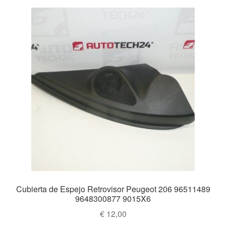
los
Mi cuenta
últimos
Pagos
Política de privacidad
Procedimiento de Reclamación
Queja
Sobre nosotros
Términos y Condiciones
Cubierta de Espejo Retrovisor Peugeot 206 96511489
Transporte
9648300877 9015X6
€
12,00