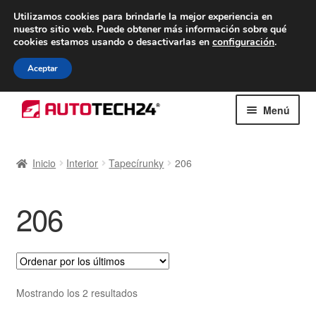
ENTREGA desde 7 EUR
Utilizamos cookies para brindarle la mejor experiencia en
nuestro sitio web.
Puede obtener más información sobre qué
De lunes a viernes de 9 a. m. a 4 p. m.
cookies estamos usando o desactivarlas en
configuración
.
900 933 246
Aceptar
Ir
Ir
Menú
a
al
la
contenido
Inicio
navegación
Inicio
Interior
Tapecírunky
206
Caja registradora
206
Carro
Contacto
Envío al mundo entero
Ordenado
Mostrando los 2 resultados
por