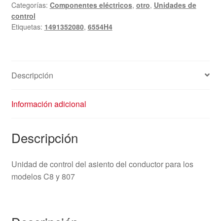
Categorías:
Componentes eléctricos
,
otro
,
Unidades de
Bitron
control
Citroën
Etiquetas:
1491352080
,
6554H4
Peugeot
1491352080
6554H4
cantidad
Descripción
Información adicional
Descripción
Unidad de control del asiento del conductor para los
modelos C8 y 807