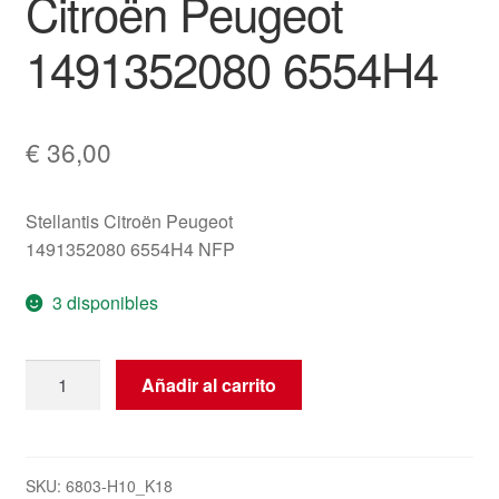
Citroën Peugeot
1491352080 6554H4
€
36,00
Stellantis Citroën Peugeot
1491352080 6554H4 NFP
3 disponibles
Unidad
Añadir al carrito
del
asiento
del
conductor
SKU:
6803-H10_K18