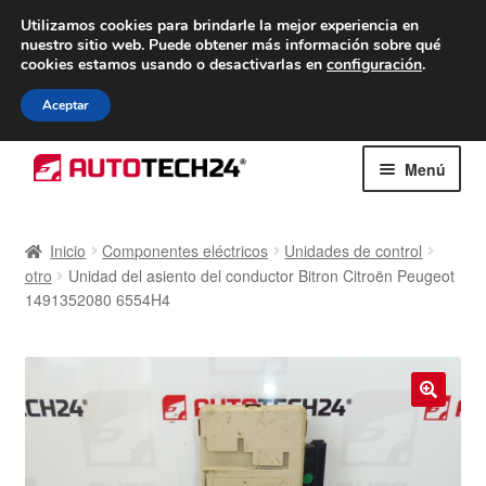
ENTREGA desde 7 EUR
Utilizamos cookies para brindarle la mejor experiencia en
nuestro sitio web.
Puede obtener más información sobre qué
De lunes a viernes de 9 a. m. a 4 p. m.
cookies estamos usando o desactivarlas en
configuración
.
900 933 246
Aceptar
Ir
Ir
Menú
a
al
la
contenido
Inicio
navegación
Inicio
Componentes eléctricos
Unidades de control
otro
Unidad del asiento del conductor Bitron Citroën Peugeot
Caja registradora
1491352080 6554H4
Carro
Contacto
🔍
Envío al mundo entero