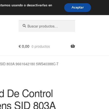
de 9 a. m. a 4 p. m.
900 933 246
stamos usando o desactivarlas en
Aceptar
Buscar
Buscar
por:
€
0,00
0 productos
s SID 803A 9661642180 5WS40388C-T
d De Control
ns SID 803A