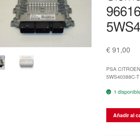
9661
5WS4
€
91,00
PSA CITROEN
5WS40388C-T 
1 disponibl
Unidad
Añadir al ca
De
Control
Siemens