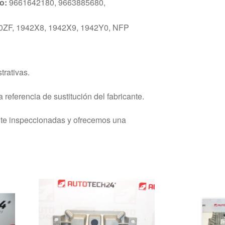
o:
9661642180, 9663885680,
ZF, 1942X8, 1942X9, 1942Y0, NFP
trativas.
 referencia de sustitución del fabricante.
nte inspeccionadas y ofrecemos una