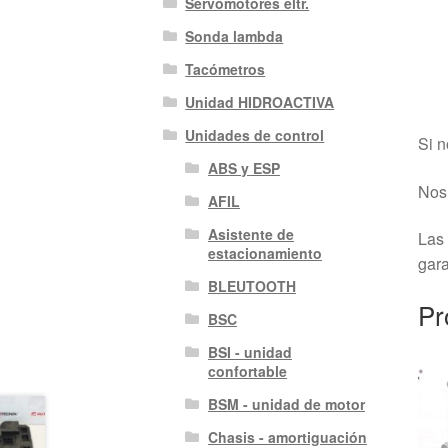
Servomotores eltr.
Sonda lambda
Tacómetros
Unidad HIDROACTIVA
Unidades de control
Si n
ABS y ESP
Nos 
AFIL
Asistente de
Las 
estacionamiento
gara
BLEUTOOTH
Pr
BSC
BSI - unidad
confortable
BSM - unidad de motor
Chasis - amortiguación