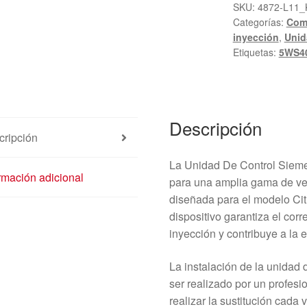
SID
SKU:
4872-L11_
Categorías:
Com
803A
inyección
,
Unid
9661642180
Etiquetas:
5WS4
5WS40388C-
T
cantidad
Descripción
cripción
La Unidad De Control Siem
rmación adicional
para una amplia gama de ve
diseñada para el modelo Ci
dispositivo garantiza el cor
inyección y contribuye a la e
La instalación de la unidad
ser realizado por un profes
realizar la sustitución cada 