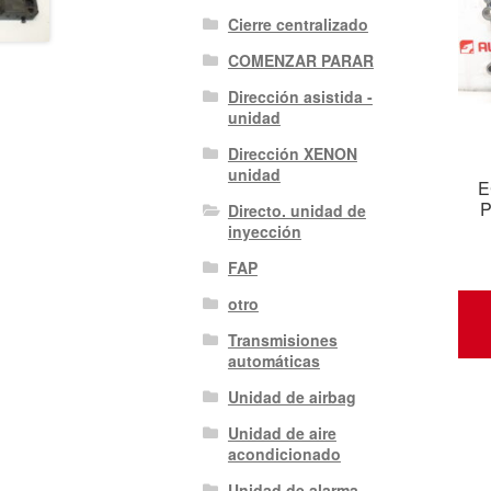
Cierre centralizado
COMENZAR PARAR
Dirección asistida -
unidad
Dirección XENON
unidad
E
P
Directo. unidad de
inyección
FAP
otro
Transmisiones
automáticas
Unidad de airbag
Unidad de aire
acondicionado
Unidad de alarma