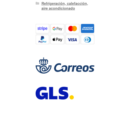
Refrigeración, calefacción,
aire acondicionado