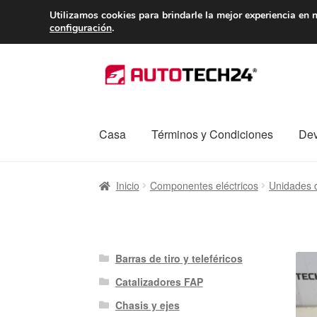
ENTREGA desde 
Utilizamos cookies para brindarle la mejor experiencia en n
configuración
.
Ir
Ir
a
al
la
contenido
navegación
Casa
Términos y Condiciones
Dev
Inicio
Caja registradora
Carro
Contacto
Enví
Inicio
Componentes eléctricos
Unidades d
Procedimiento de Reclamación
Queja
Sobr
Barras de tiro y teleféricos
Catalizadores FAP
Chasis y ejes