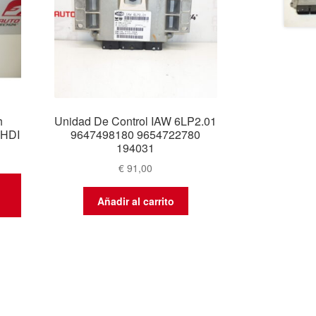
h
Unidad De Control IAW 6LP2.01
 HDI
9647498180 9654722780
194031
€
91,00
Añadir al carrito