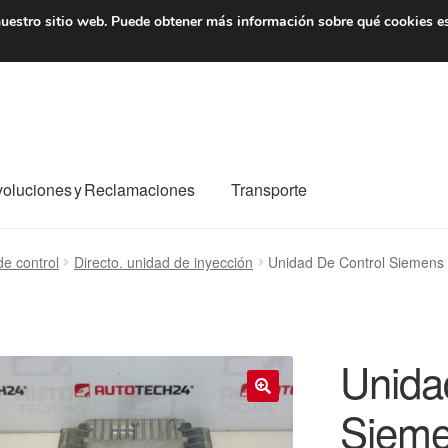
7 EUR
De lunes a viernes 
uestro sitio web.
Puede obtener más información sobre qué cookies e
oluciones y Reclamaciones
Transporte
o al mundo entero
Mi cuenta
Pagos
Política de privacidad
e control
Directo. unidad de inyección
Unidad De Control Siemen
e nosotros
Términos y Condiciones
Transporte
Unida
Sieme
🔍