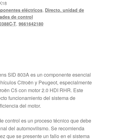
K18
ponentes eléctricos
,
Directo. unidad de
ades de control
0388C-T
,
9661642180
ens SID 803A es un componente esencial
hículos Citroën y Peugeot, especialmente
troën C5 con motor 2.0 HDI RHR. Este
recto funcionamiento del sistema de
ficiencia del motor.
 de control es un proceso técnico que debe
ional del automovilismo. Se recomienda
vez que se presente un fallo en el sistema