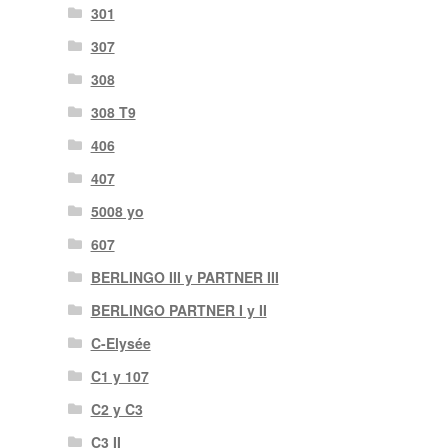
301
307
308
308 T9
406
407
5008 yo
607
BERLINGO III y PARTNER III
BERLINGO PARTNER I y II
C-Elysée
C1 y 107
C2 y C3
C3 II