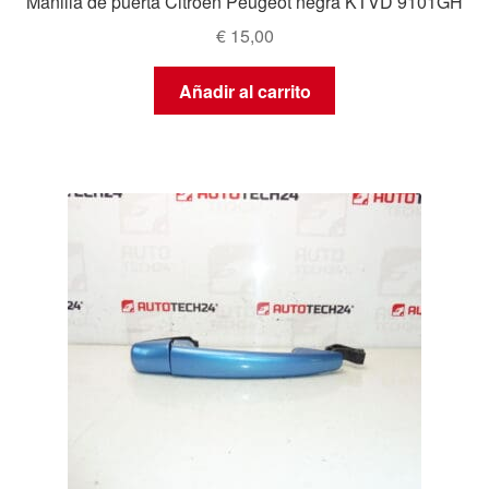
Manilla de puerta Citroën Peugeot negra KTVD 9101GH
€
15,00
Añadir al carrito