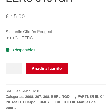
€
15,00
Stellantis Citroën Peugeot
9101GH EZRC
3 disponibles
Manilla
Añadir al carrito
de
puerta
Citroën
Peugeot
SKU:
5148-M11_K16
Categorías:
2008
,
207
,
308
,
BERLINGO III y PARTNER III
,
C4
EZRC
PICASSO
,
Cuerpo
,
JUMPY III EXPERTO III
,
Manijas de
9101GH
puerta
cantidad