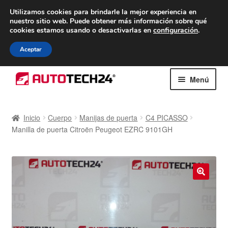
ENTREGA desde 7 EUR
Utilizamos cookies para brindarle la mejor experiencia en
nuestro sitio web.
Puede obtener más información sobre qué
De lunes a viernes de 9 a. m. a 4 p. m.
cookies estamos usando o desactivarlas en
configuración
.
900 933 246
Aceptar
Ir
Ir
Menú
a
al
la
contenido
Inicio
navegación
Inicio
Cuerpo
Manijas de puerta
C4 PICASSO
Manilla de puerta Citroën Peugeot EZRC 9101GH
Caja registradora
Carro
Contacto
🔍
Envío al mundo entero