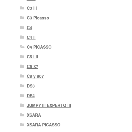
C3 III
C3 Picasso
C4
C4 II
C4 PICASSO
C5 I II
C5 X7
C8 y 807
DS3
DS4
JUMPY III EXPERTO III
XSARA
XSARA PICASSO