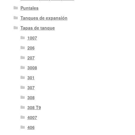
Puntales
Tanques de expansión
Tapas de tanque
1007
206
207
3008
301
307
308
308 T9
4007
406