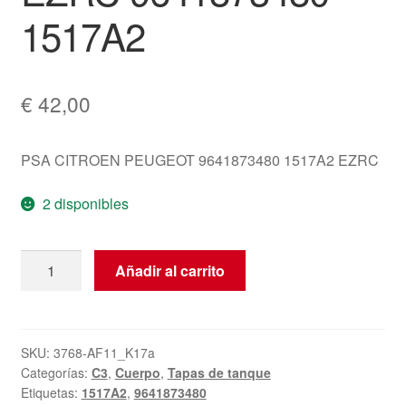
1517A2
€
42,00
PSA CITROEN PEUGEOT 9641873480 1517A2 EZRC
2 disponibles
Tapa
Añadir al carrito
de
Tanque
Citroën
C3
SKU:
3768-AF11_K17a
Categorías:
C3
,
Cuerpo
,
Tapas de tanque
Pluriel
Etiquetas:
1517A2
,
9641873480
EZRC