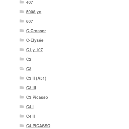
407
5008 yo
607
C-Crosser
C-Elysée
C1 y 107
C2
C3
C3 II (A51)
C3 III
C3 Picasso
C4 I
C4 II
C4 PICASSO