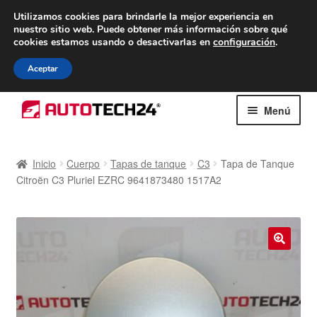
ENTREGA desde 7 EUR
Utilizamos cookies para brindarle la mejor experiencia en
nuestro sitio web.
Puede obtener más información sobre qué
De lunes a viernes de 9 a. m. a 4 p. m.
cookies estamos usando o desactivarlas en
configuración
.
900 933 246
Aceptar
Ir
Ir
Menú
a
al
la
contenido
Inicio
navegación
Inicio
Cuerpo
Tapas de tanque
C3
Tapa de Tanque
Citroën C3 Pluriel EZRC 9641873480 1517A2
Caja registradora
Carro
Contacto
🔍
Envío al mundo entero