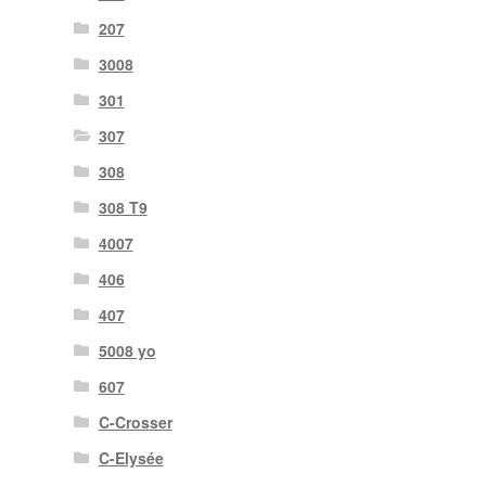
207
3008
301
307
308
308 T9
4007
406
407
5008 yo
607
C-Crosser
C-Elysée