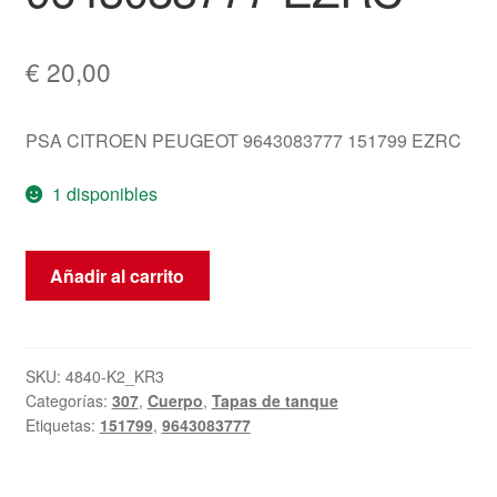
€
20,00
PSA CITROEN PEUGEOT 9643083777 151799 EZRC
1 disponibles
Tapa
Añadir al carrito
De
Combustible
Peugeot
307
SKU:
4840-K2_KR3
Categorías:
307
,
Cuerpo
,
Tapas de tanque
9643083777
Etiquetas:
151799
,
9643083777
EZRC
cantidad