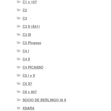
C1 y 107
C2
C3
C3 II (A51)
C3 III
C3 Picasso
C4 I
C4 II
C4 PICASSO
C5 I y II
C5 X7
C8 y 807
SOCIO DE BERLINGO IA II
XSARA