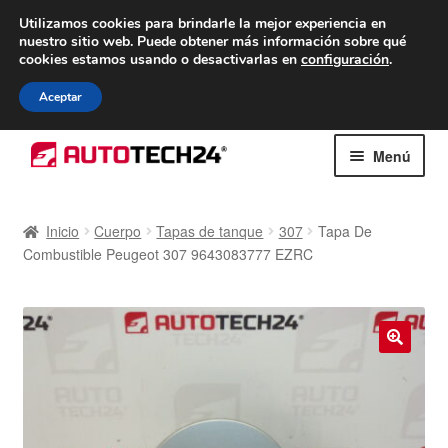
ENTREGA desde 7 EUR
Utilizamos cookies para brindarle la mejor experiencia en
nuestro sitio web.
Puede obtener más información sobre qué
De lunes a viernes de 9 a. m. a 4 p. m.
cookies estamos usando o desactivarlas en
configuración
.
900 933 246
Aceptar
Ir
Ir
Menú
a
al
la
contenido
Inicio
navegación
Inicio
Cuerpo
Tapas de tanque
307
Tapa De
Combustible Peugeot 307 9643083777 EZRC
Caja registradora
Carro
Contacto
🔍
Envío al mundo entero