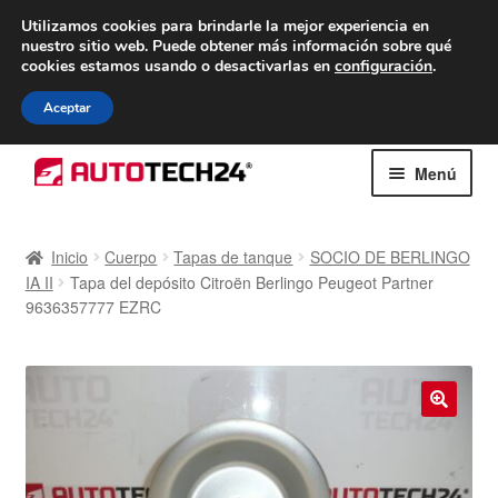
ENTREGA desde 7 EUR
Utilizamos cookies para brindarle la mejor experiencia en
nuestro sitio web.
Puede obtener más información sobre qué
De lunes a viernes de 9 a. m. a 4 p. m.
cookies estamos usando o desactivarlas en
configuración
.
900 933 246
Aceptar
Ir
Ir
Menú
a
al
la
contenido
Inicio
navegación
Inicio
Cuerpo
Tapas de tanque
SOCIO DE BERLINGO
IA II
Tapa del depósito Citroën Berlingo Peugeot Partner
Caja registradora
9636357777 EZRC
Carro
Contacto
🔍
Envío al mundo entero