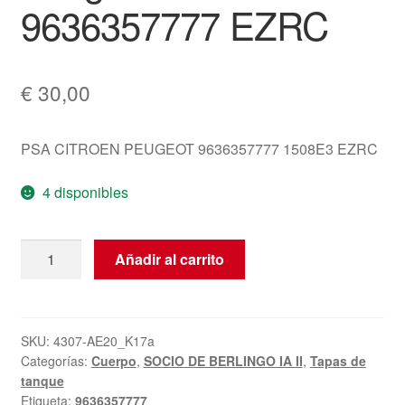
9636357777 EZRC
€
30,00
PSA CITROEN PEUGEOT 9636357777 1508E3 EZRC
4 disponibles
Tapa
Añadir al carrito
del
depósito
Citroën
Berlingo
SKU:
4307-AE20_K17a
Categorías:
Cuerpo
,
SOCIO DE BERLINGO IA II
,
Tapas de
Peugeot
tanque
Partner
Etiqueta:
9636357777