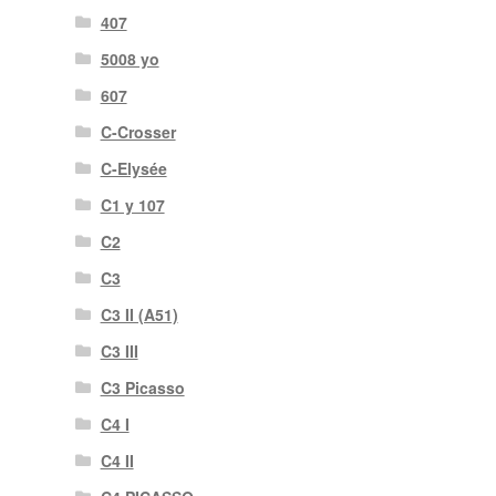
407
5008 yo
607
C-Crosser
C-Elysée
C1 y 107
C2
C3
C3 II (A51)
C3 III
C3 Picasso
C4 I
C4 II