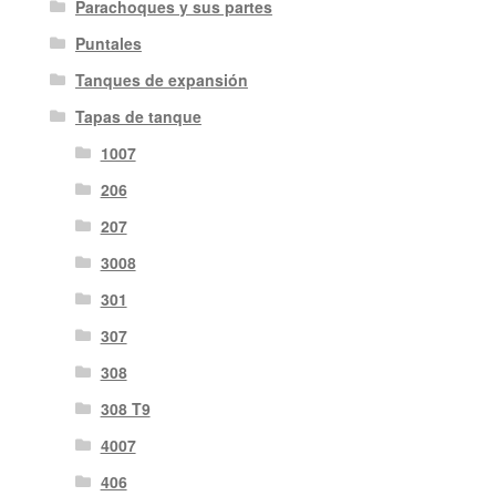
Parachoques y sus partes
Puntales
Tanques de expansión
Tapas de tanque
1007
206
207
3008
301
307
308
308 T9
4007
406