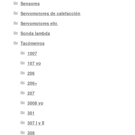
Sensores
Servomotores de calefacción
Servomotores eltr.
Sonda lambda
Tacómetros
1007
107 yo
206
206+
207
3008 yo
301
307 I y II
308