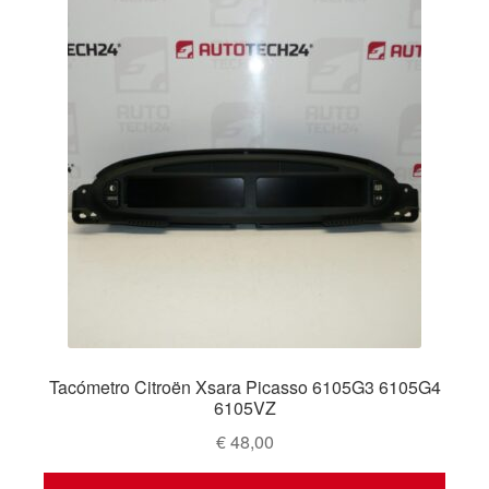
Tacómetro Citroën Xsara Picasso 6105G3 6105G4
6105VZ
€
48,00