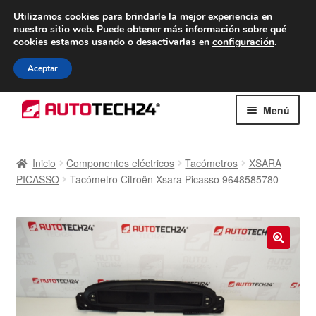
ENTREGA desde 7 EUR
Utilizamos cookies para brindarle la mejor experiencia en
nuestro sitio web.
Puede obtener más información sobre qué
De lunes a viernes de 9 a. m. a 4 p. m.
cookies estamos usando o desactivarlas en
configuración
.
900 933 246
Aceptar
Ir
Ir
Menú
a
al
la
contenido
Inicio
navegación
Inicio
Componentes eléctricos
Tacómetros
XSARA
PICASSO
Tacómetro Citroën Xsara Picasso 9648585780
Caja registradora
Carro
Contacto
🔍
Envío al mundo entero