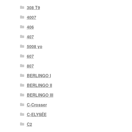
308 T9
4007
406
407
5008 yo
607
807
BERLINGO I
BERLINGO II
BERLINGO III
C-Crosser
C-ELYSÉE
C2