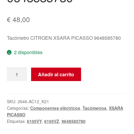
€
48,00
Tacómetro CITROEN XSARA PICASSO 9648585780
2 disponibles
Tacómetro
Añadir al carrito
Citroën
Xsara
Picasso
9648585780
SKU:
2646-AC12_K21
Categorías:
Componentes eléctricos
,
Tacómetros
,
XSARA
cantidad
PICASSO
Etiquetas:
6105VY
,
6105VZ
,
9648585780