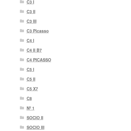
C3 I
C3 II
C3 III
C3 Picasso
C4 I
C4 II B7
C4 PICASSO
C5 I
C5 II
C5 X7
C8
Nº 1
SOCIO II
SOCIO III