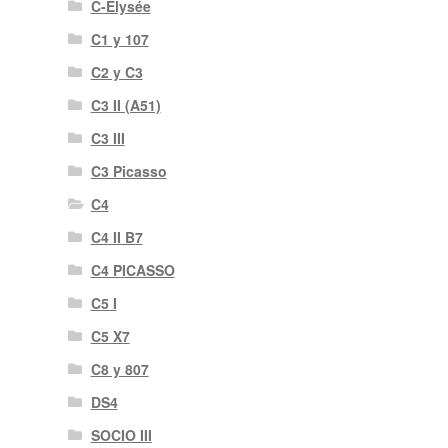
C-Elysée
C1 y 107
C2 y C3
C3 II (A51)
C3 III
C3 Picasso
C4
C4 II B7
C4 PICASSO
C5 I
C5 X7
C8 y 807
DS4
SOCIO III