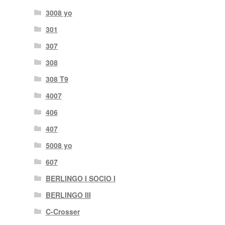
3008 yo
301
307
308
308 T9
4007
406
407
5008 yo
607
BERLINGO I SOCIO I
BERLINGO III
C-Crosser