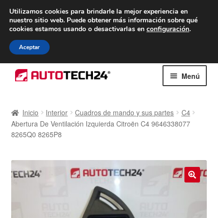
ENTREGA desde 7 EUR
Utilizamos cookies para brindarle la mejor experiencia en
nuestro sitio web.
Puede obtener más información sobre qué
De lunes a viernes de 9 a. m. a 4 p. m.
cookies estamos usando o desactivarlas en
configuración
.
900 933 246
Aceptar
Ir
Ir
Menú
a
al
la
contenido
Inicio
navegación
Inicio
Interior
Cuadros de mando y sus partes
C4
Abertura De Ventilación Izquierda Citroën C4 9646338077
Caja registradora
8265Q0 8265P8
Carro
Contacto
🔍
Envío al mundo entero