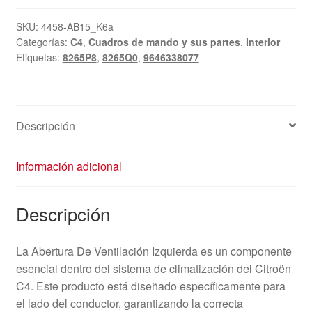
Izquierda
Citroën
SKU:
4458-AB15_K6a
Categorías:
C4
,
Cuadros de mando y sus partes
,
Interior
C4
Etiquetas:
8265P8
,
8265Q0
,
9646338077
9646338077
8265Q0
8265P8
cantidad
Descripción
Información adicional
Descripción
La Abertura De Ventilación Izquierda es un componente
esencial dentro del sistema de climatización del Citroën
C4. Este producto está diseñado específicamente para
el lado del conductor, garantizando la correcta