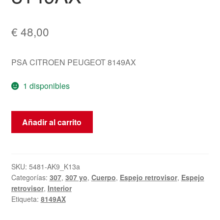
€
48,00
PSA CITROEN PEUGEOT 8149AX
1 disponibles
Espejo
Añadir al carrito
Derecho
Peugeot
307
EGJB
SKU:
5481-AK9_K13a
Categorías:
307
,
307 yo
,
Cuerpo
,
Espejo retrovisor
,
Espejo
8149AX
retrovisor
,
Interior
cantidad
Etiqueta:
8149AX