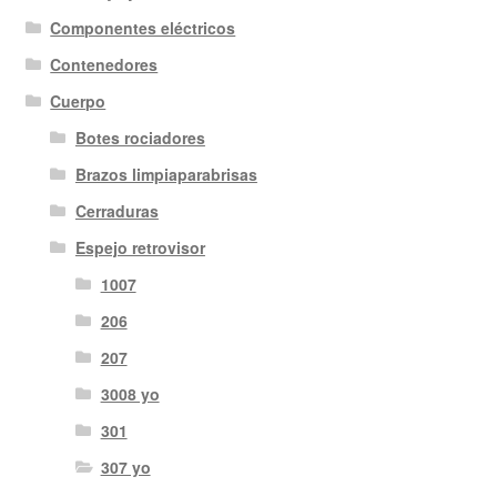
Componentes eléctricos
Contenedores
Cuerpo
Botes rociadores
Brazos limpiaparabrisas
Cerraduras
Espejo retrovisor
1007
206
207
3008 yo
301
307 yo