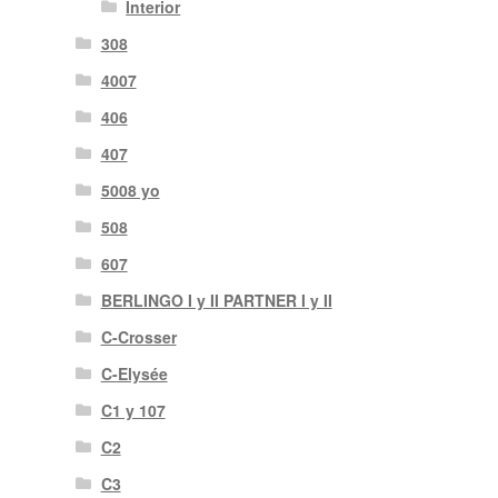
Interior
308
4007
406
407
5008 yo
508
607
BERLINGO I y II PARTNER I y II
C-Crosser
C-Elysée
C1 y 107
C2
C3