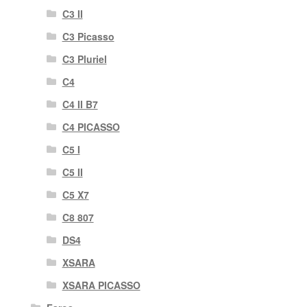
C3 II
C3 Picasso
C3 Pluriel
C4
C4 II B7
C4 PICASSO
C5 I
C5 II
C5 X7
C8 807
DS4
XSARA
XSARA PICASSO