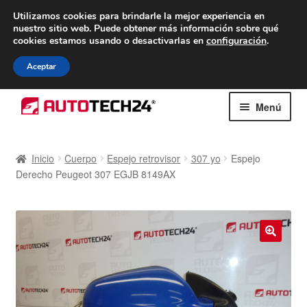
ENTREGA desde 7 EUR
Utilizamos cookies para brindarle la mejor experiencia en
nuestro sitio web.
Puede obtener más información sobre qué
De lunes a viernes de 9 a. m. a 4 p. m.
cookies estamos usando o desactivarlas en
configuración
.
900 933 246
Aceptar
Ir
Ir
Menú
a
al
la
contenido
Inicio
navegación
Inicio
Cuerpo
Espejo retrovisor
307 yo
Espejo
Derecho Peugeot 307 EGJB 8149AX
Caja registradora
Carro
Contacto
🔍
Envío al mundo entero