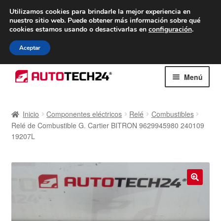
ENTREGA desde 7 EUR
Utilizamos cookies para brindarle la mejor experiencia en
nuestro sitio web.
Puede obtener más información sobre qué
De lunes a viernes de 9 a. m. a 4 p. m.
cookies estamos usando o desactivarlas en
configuración
.
900 933 246
Aceptar
Ir
Ir
Menú
a
al
la
contenido
Inicio
navegación
Inicio
Componentes eléctricos
Relé
Combustibles
Relé de Combustible G. Cartier BITRON 9629945980 240109
Caja registradora
19207L
Carro
Contacto
🔍
Envío al mundo entero