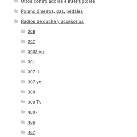
Otros controladores e interruptores
Potenciómetros, gas. pedales
Radios de coche y accesorios
206
207
3008 yo
301
307 II
307 yo
308
308 T9
4007
406
407