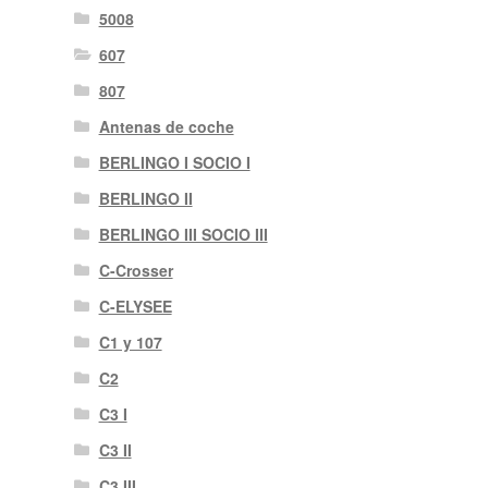
5008
607
807
Antenas de coche
BERLINGO I SOCIO I
BERLINGO II
BERLINGO III SOCIO III
C-Crosser
C-ELYSEE
C1 y 107
C2
C3 I
C3 II
C3 III