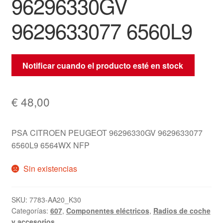
96296330GV
9629633077 6560L9
Notificar cuando el producto esté en stock
€
48,00
PSA CITROEN PEUGEOT 96296330GV 9629633077
6560L9 6564WX NFP
Sin existencias
SKU:
7783-AA20_K30
Categorías:
607
,
Componentes eléctricos
,
Radios de coche
y accesorios