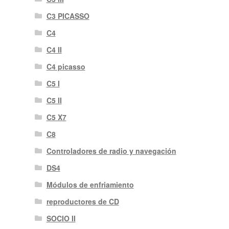
C3 PICASSO
C4
C4 II
C4 picasso
C5 I
C5 II
C5 X7
C8
Controladores de radio y navegación
DS4
Módulos de enfriamiento
reproductores de CD
SOCIO II