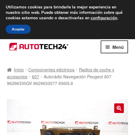
ENTREGA desde 7 EUR
Utilizamos cookies para brindarle la mejor experiencia en
nuestro sitio web.
Puede obtener más información sobre qué
De lunes a viernes de 9 a. m. a 4 p. m.
cookies estamos usando o desactivarlas en
configuración
.
900 933 246
Aceptar
Ir
Ir
Menú
a
al
la
contenido
Inicio
navegación
Inicio
Componentes eléctricos
Radios de coche y
accesorios
607
Autorádio Navegación Peugeot 607
Caja registradora
96296330GV 9629633077 6560L9
Carro
Contacto
🔍
Envío al mundo entero