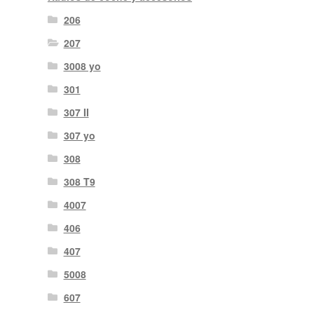
206
207
3008 yo
301
307 II
307 yo
308
308 T9
4007
406
407
5008
607