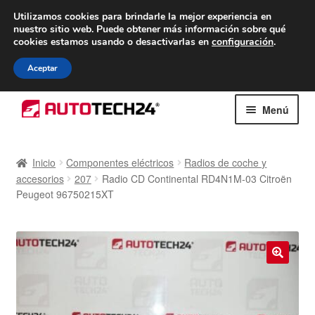
ENTREGA desde 7 EUR
Utilizamos cookies para brindarle la mejor experiencia en
nuestro sitio web.
Puede obtener más información sobre qué
De lunes a viernes de 9 a. m. a 4 p. m.
cookies estamos usando o desactivarlas en
configuración
.
900 933 246
Aceptar
Ir
Ir
Menú
a
al
la
contenido
Inicio
navegación
Inicio
Componentes eléctricos
Radios de coche y
accesorios
207
Radio CD Continental RD4N1M-03 Citroën
Caja registradora
Peugeot 96750215XT
Carro
Contacto
🔍
Envío al mundo entero