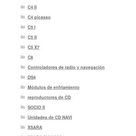
C4 II
C4 picasso
C5 I
C5 II
C5 X7
C8
Controladores de radio y navegación
DS4
Módulos de enfriamiento
reproductores de CD
SOCIO II
Unidades de CD NAVI
XSARA