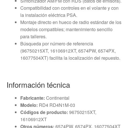
Sintonizador AM/FM con RDS (datos de emisora).
Compatibilidad con controles en el volante y con
la instalación eléctrica PSA.
Montaje directo en hueco de radio estándar de los
modelos compatibles; mantenimiento sencillo
para talleres.
Búsqueda por número de referencia
(96750215XT, 16106912XT, 6574PW, 6574PX,
16077504XT) facilita la localización del repuesto.
Información técnica
Fabricante:
Continental
Modelo:
RD4 RD4N1M-03
Códigos de producto:
96750215XT,
16106912XT
Otros números:
6574PW, 6574PX, 16077504XT