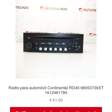
Radio para automóvil Continental RD45 98053736XT
1612481780
€
61,00