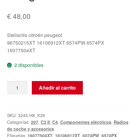
€
48,00
Stellantis citroën peugeot
96750215XT 16106912XT 6574PW 6574PX
16077504XT
2 disponibles
Radio
Añadir al carrito
CD
Continental
RD4N1M-
03
SKU:
3245-H8_K39
Categorías:
207
,
C3 II
,
C4
,
Componentes eléctricos
,
Radios
Citroën
de coche y accesorios
Peugeot
Etiquetas:
16077504XT
,
16106912XT
,
6574PW
,
6574PX
,