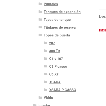
Puntales
Tanques de expansión
Des
Tapas de tanque
Titulares de reserva
Info
Topes de puerta
207
308 T9
C1 y 107
C3 Picasso
C5 X7
XSARA
XSARA PICASSO
Vidrio
Interior