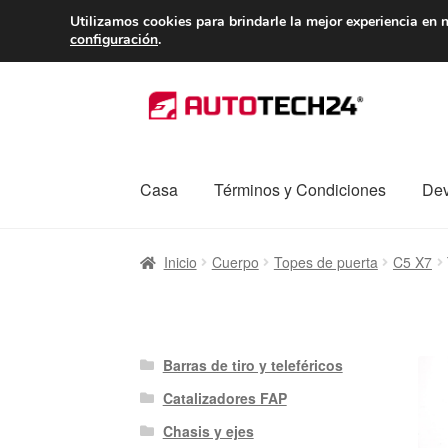
ENTREGA desde 
Utilizamos cookies para brindarle la mejor experiencia en n
configuración
.
Ir
Ir
a
al
la
contenido
navegación
Casa
Términos y Condiciones
Dev
Inicio
Caja registradora
Carro
Contacto
Enví
Inicio
Cuerpo
Topes de puerta
C5 X7
Procedimiento de Reclamación
Queja
Sobr
Barras de tiro y teleféricos
Catalizadores FAP
Chasis y ejes