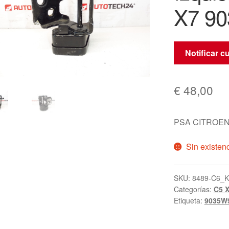
X7 9
Notificar c
€
48,00
PSA CITROEN
Sin existen
SKU:
8489-C6_K
Categorías:
C5 
Etiqueta:
9035W