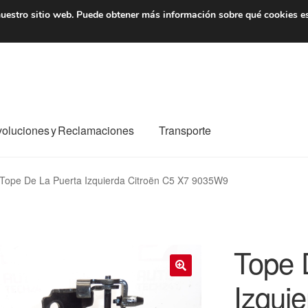
7 EUR
De lunes a viernes 
uestro sitio web.
Puede obtener más información sobre qué cookies e
oluciones y Reclamaciones
Transporte
o al mundo entero
Mi cuenta
Pagos
Política de privacidad
Tope De La Puerta Izquierda Citroën C5 X7 9035W9
e nosotros
Términos y Condiciones
Transporte
Tope 
Izqui
🔍