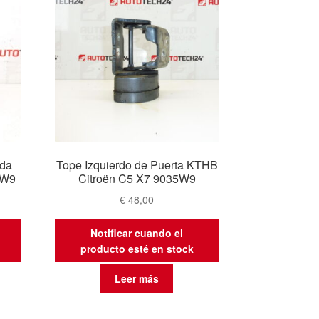
rda
Tope Izquierdo de Puerta KTHB
5W9
Citroën C5 X7 9035W9
€
48,00
Notificar cuando el
producto esté en stock
Leer más