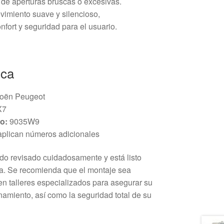
de aperturas bruscas o excesivas.
imiento suave y silencioso,
fort y seguridad para el usuario.
ica
oën Peugeot
X7
o:
9035W9
plican números adicionales
ido revisado cuidadosamente y está listo
ta. Se recomienda que el montaje sea
en talleres especializados para asegurar su
namiento, así como la seguridad total de su