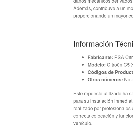
daños mecánicos derivados 
Además, contribuye a un mov
proporcionando un mayor con
Información Técn
Fabricante:
PSA Citr
Modelo:
Citroën C5 
Códigos de Product
Otros números:
No a
Este repuesto utilizado ha s
para su instalación inmedia
realizado por profesionales 
correcta colocación y funcio
vehículo.