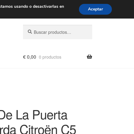
de 9 a. m. a 4 p. m.
900 933 246
stamos usando o desactivarlas en
Aceptar
Buscar
Buscar
por:
€
0,00
0 productos
De La Puerta
erda Citroën C5