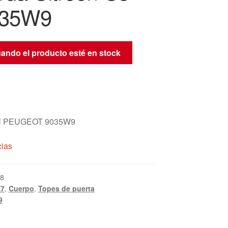
035W9
uando el producto esté en stock
 PEUGEOT 9035W9
cias
8
X7
,
Cuerpo
,
Topes de puerta
9