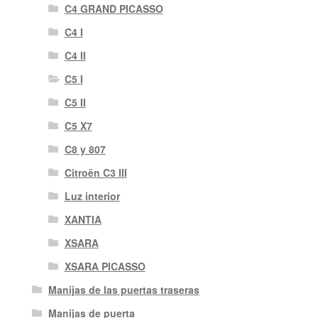
C4 GRAND PICASSO
C4 I
C4 II
C5 I
C5 II
C5 X7
C8 y 807
Citroën C3 III
Luz interior
XANTIA
XSARA
XSARA PICASSO
Manijas de las puertas traseras
Manijas de puerta