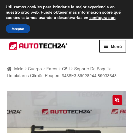
ENTREGA desde 7 EUR
Utilizamos cookies para brindarle la mejor experiencia en
nuestro sitio web.
Puede obtener más información sobre qué
De lunes a viernes de 9 a. m. a 4 p. m.
cookies estamos usando o desactivarlas en
configuración
.
900 933 246
Aceptar
Ir
Ir
Menú
a
al
la
contenido
Inicio
navegación
Inicio
Cuerpo
Faros
C5 I
Soporte De Boquilla
Limpiafaros Citroën Peugeot 6438F3 89028244 89033643
Caja registradora
Carro
Contacto
🔍
Envío al mundo entero