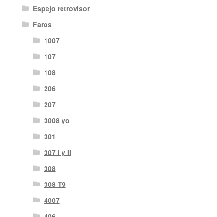
Espejo retrovisor
Faros
1007
107
108
206
207
3008 yo
301
307 I y II
308
308 T9
4007
406