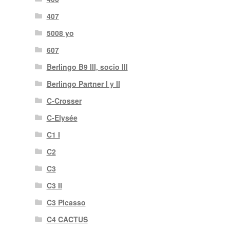
407
5008 yo
607
Berlingo B9 III, socio III
Berlingo Partner I y II
C-Crosser
C-Elysée
C1 I
C2
C3
C3 II
C3 Picasso
C4 CACTUS