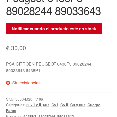
89028244 89033643
Notificar cuando el producto esté en stock
€
30,00
PSA CITROEN PEUGEOT 6438F3 89028244
89033643 6438P1
Sin existencias
SKU:
3050-M20_K16a
Categorías:
307 I y II
,
607
,
C5 I
,
C5 II
,
C8 y 807
,
Cuerpo
,
Faros
Etiquetas:
6438F3
,
89028244
,
89033643