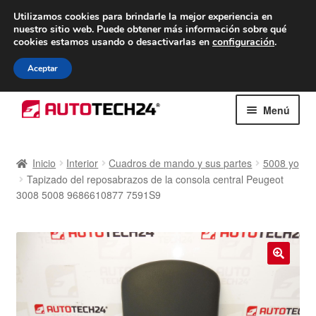
ENTREGA desde 7 EUR
Utilizamos cookies para brindarle la mejor experiencia en
nuestro sitio web.
Puede obtener más información sobre qué
De lunes a viernes de 9 a. m. a 4 p. m.
cookies estamos usando o desactivarlas en
configuración
.
900 933 246
Aceptar
Ir
Ir
Menú
a
al
la
contenido
Inicio
navegación
Inicio
Interior
Cuadros de mando y sus partes
5008 yo
Tapizado del reposabrazos de la consola central Peugeot
Caja registradora
3008 5008 9686610877 7591S9
Carro
Contacto
🔍
Envío al mundo entero