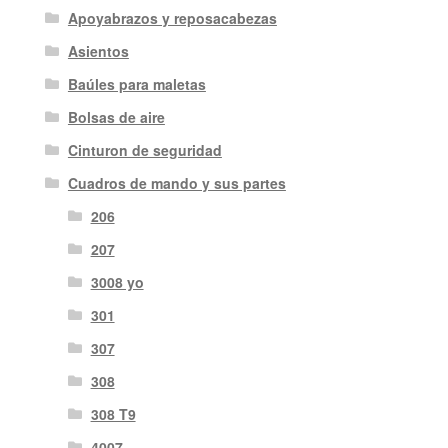
Apoyabrazos y reposacabezas
Asientos
Baúles para maletas
Bolsas de aire
Cinturon de seguridad
Cuadros de mando y sus partes
206
207
3008 yo
301
307
308
308 T9
4007