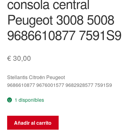
consola central
Peugeot 3008 5008
9686610877 7591S9
€
30,00
Stellantis Citroën Peugeot
9686610877 9676001577 9682928577 7591S9
1 disponibles
Tapizado
Añadir al carrito
del
reposabrazos