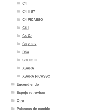
C4
C4 II B7
C4 PICASSO
C5 I
C5 X7
C8 y 807
DS4
SOCIO III
XSARA
XSARA PICASSO
Encendiendo
Espejo retrovisor
Otro
Palancas de cambio