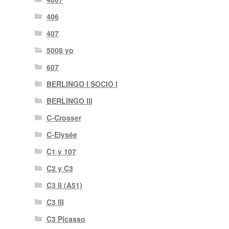
406
407
5008 yo
607
BERLINGO I SOCIO I
BERLINGO III
C-Crosser
C-Elysée
C1 y 107
C2 y C3
C3 II (A51)
C3 III
C3 Picasso