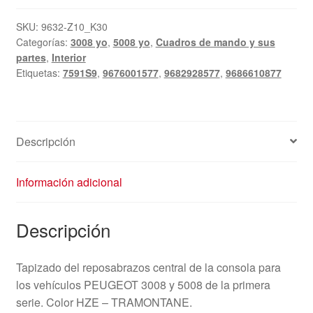
de
la
SKU:
9632-Z10_K30
Categorías:
3008 yo
,
5008 yo
,
Cuadros de mando y sus
consola
partes
,
Interior
central
Etiquetas:
7591S9
,
9676001577
,
9682928577
,
9686610877
Peugeot
3008
5008
9686610877
Descripción
7591S9
cantidad
Información adicional
Descripción
Tapizado del reposabrazos central de la consola para
los vehículos PEUGEOT 3008 y 5008 de la primera
serie. Color HZE – TRAMONTANE.