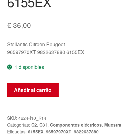
6155EX
€
36,00
Stellantis Citroën Peugeot
96597970XT 9822637880 6155EX
1 disponibles
Pantalla
Añadir al carrito
de
radio
y
ordenador
SKU:
4224-I10_K14
Categorías:
C2
,
C3 I
,
Componentes eléctricos
,
Muestra
Citroën
Etiquetas:
6155EX
,
96597970XT
,
9822637880
C2