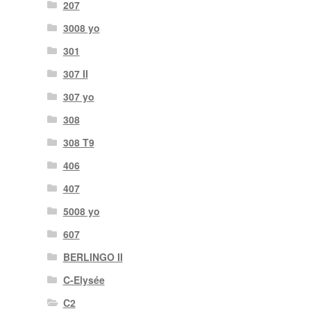
207
3008 yo
301
307 II
307 yo
308
308 T9
406
407
5008 yo
607
BERLINGO II
C-Elysée
C2