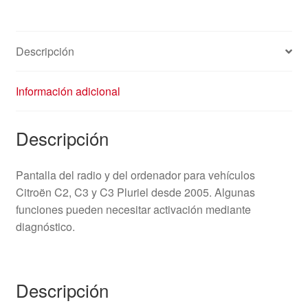
C3
96597970XT
6155EX
Descripción
cantidad
Información adicional
Descripción
Pantalla del radio y del ordenador para vehículos
Citroën C2, C3 y C3 Pluriel desde 2005. Algunas
funciones pueden necesitar activación mediante
diagnóstico.
Descripción