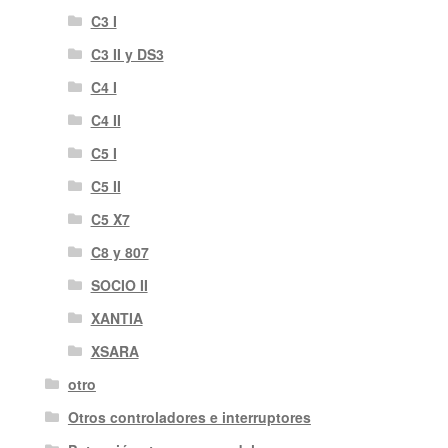
C3 I
C3 II y DS3
C4 I
C4 II
C5 I
C5 II
C5 X7
C8 y 807
SOCIO II
XANTIA
XSARA
otro
Otros controladores e interruptores