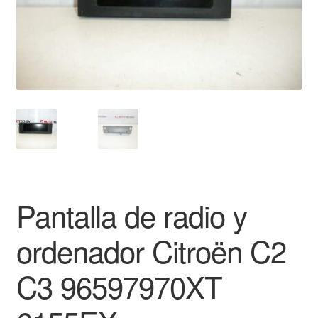
Mi cuenta
Pagos
Política de privacidad
Procedimiento de Reclamación
Queja
Pantalla de radio y
Sobre nosotros
ordenador Citroën C2
Términos y Condiciones
C3 96597970XT
Transporte