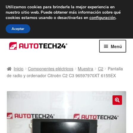
ENTREGA desde 7 EUR
Utilizamos cookies para brindarle la mejor experiencia en
nuestro sitio web.
Puede obtener más información sobre qué
De lunes a viernes de 9 a. m. a 4 p. m.
cookies estamos usando o desactivarlas en
configuración
.
900 933 246
Aceptar
Ir
Ir
Menú
a
al
la
contenido
Inicio
navegación
Inicio
Componentes eléctricos
Muestra
C2
Pantalla
de radio y ordenador Citroën C2 C3 96597970XT 6155EX
Caja registradora
Carro
Contacto
🔍
Envío al mundo entero