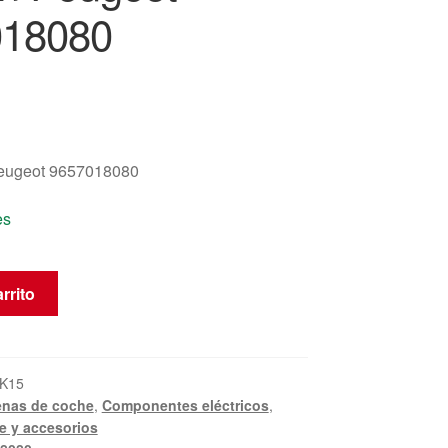
018080
eugeot 9657018080
es
rrito
K15
enas de coche
,
Componentes eléctricos
,
e y accesorios