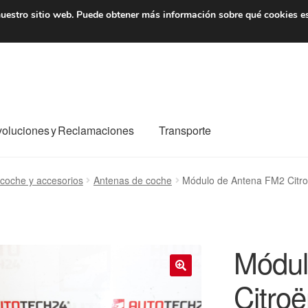
7 EUR
De lunes a viernes 
uestro sitio web.
Puede obtener más información sobre qué cookies e
oluciones y Reclamaciones
Transporte
o al mundo entero
Mi cuenta
Pagos
Política de privacidad
coche y accesorios
Antenas de coche
Módulo de Antena FM2 Citr
e nosotros
Términos y Condiciones
Transporte
Módul
Citro
🔍