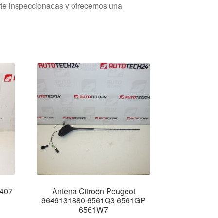
nte inspeccionadas y ofrecemos una
 407
Antena Citroën Peugeot
9646131880 6561Q3 6561GP
6561W7