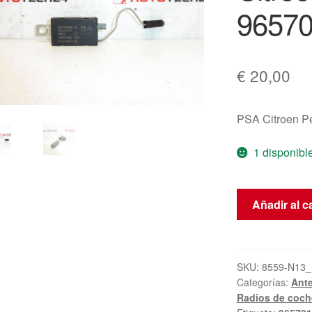
9657
€
20,00
PSA Citroen P
1 disponibl
Módulo
Añadir al ca
de
Antena
FM2
Citroën
SKU:
8559-N13_
Categorías:
Ant
Peugeot
Radios de coch
9657018080