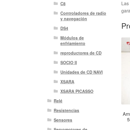
Las 
C8
gara
Controladores de radio
y navegación
Pr
DS4
Módulos de
enfriamiento
reproductores de CD
SOCIO II
Unidades de CD NAVI
XSARA
XSARA PICASSO
Relé
Resistencias
Arn
5
Sensores
Servomotores de