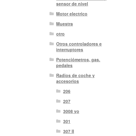
sensor de nivel
Motor electrico
Muestra
otro
Otros controladores e
interruptores
Potenciómetros, gas.
pedales
Radios de coche y
accesorios
206
207
3008 yo
301
307 II