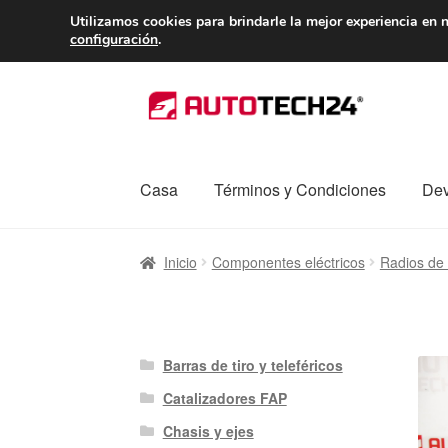
ENTREGA desde 
Utilizamos cookies para brindarle la mejor experiencia en n
configuración
.
Ir
Ir
a
al
la
contenido
navegación
Casa
Términos y Condiciones
Dev
Inicio
Caja registradora
Carro
Contacto
Enví
Inicio
Componentes eléctricos
Radios de 
Procedimiento de Reclamación
Queja
Sobr
Barras de tiro y teleféricos
Catalizadores FAP
Chasis y ejes