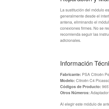
La sustitución del módulo e
generalmente desde el interi
antena, eliminando el módu
conexiones firmes. No se re
recomienda seguir las instru
adicionales.
Información Técn
Fabricante:
PSA Citroën P
Modelo:
Citroën C4 Picass
Códigos de Producto:
965
Otros Números:
Adaptador
Al elegir este módulo de ant