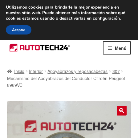
ENTREGA desde 7 EUR
Utilizamos cookies para brindarle la mejor experiencia en
nuestro sitio web.
Puede obtener más información sobre qué
De lunes a viernes de 9 a. m. a 4 p. m.
cookies estamos usando o desactivarlas en
configuración
.
900 933 246
Aceptar
Ir
Ir
Menú
a
al
la
contenido
Inicio
navegación
Inicio
Interior
Apoyabrazos y reposacabezas
307
Mecanismo del Apoyabrazos del Conductor Citroën Peugeot
Caja registradora
8969VC
Carro
Contacto
🔍
Envío al mundo entero