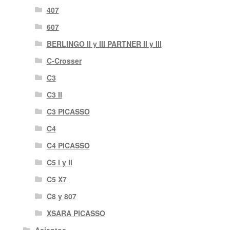
407
607
BERLINGO II y III PARTNER II y III
C-Crosser
C3
C3 II
C3 PICASSO
C4
C4 PICASSO
C5 I y II
C5 X7
C8 y 807
XSARA PICASSO