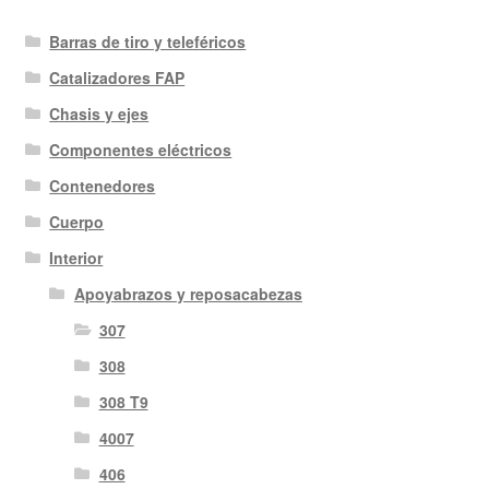
Barras de tiro y teleféricos
Catalizadores FAP
Chasis y ejes
Componentes eléctricos
Contenedores
Cuerpo
Interior
Apoyabrazos y reposacabezas
307
308
308 T9
4007
406