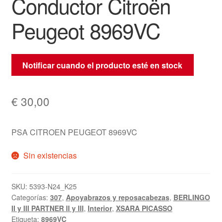
Conductor Citroën
Peugeot 8969VC
Notificar cuando el producto esté en stock
€
30,00
PSA CITROEN PEUGEOT 8969VC
Sin existencias
SKU:
5393-N24_K25
Categorías:
307
,
Apoyabrazos y reposacabezas
,
BERLINGO
II y III PARTNER II y III
,
Interior
,
XSARA PICASSO
Etiqueta:
8969VC