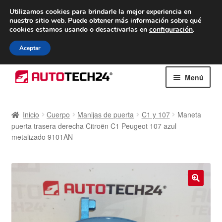
ENTREGA desde 7 EUR
Utilizamos cookies para brindarle la mejor experiencia en
nuestro sitio web.
Puede obtener más información sobre qué
De lunes a viernes de 9 a. m. a 4 p. m.
cookies estamos usando o desactivarlas en
configuración
.
900 933 246
Aceptar
Ir
Ir
Menú
a
al
la
contenido
Inicio
navegación
Inicio
Cuerpo
Manijas de puerta
C1 y 107
Maneta
puerta trasera derecha Citroën C1 Peugeot 107 azul
Caja registradora
metalizado 9101AN
Carro
Contacto
🔍
Envío al mundo entero