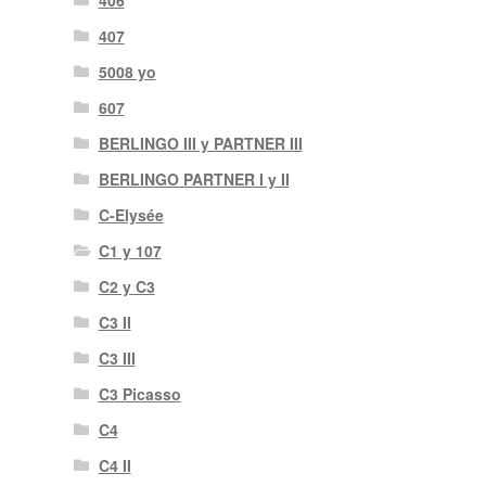
407
5008 yo
607
BERLINGO III y PARTNER III
BERLINGO PARTNER I y II
C-Elysée
C1 y 107
C2 y C3
C3 II
C3 III
C3 Picasso
C4
C4 II