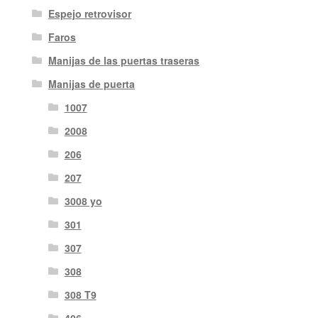
Espejo retrovisor
Faros
Manijas de las puertas traseras
Manijas de puerta
1007
2008
206
207
3008 yo
301
307
308
308 T9
406