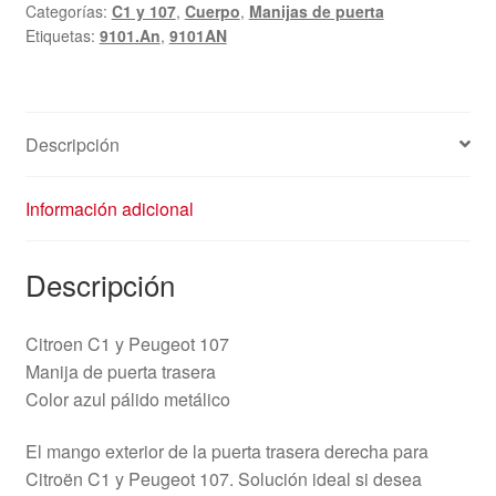
Categorías:
C1 y 107
,
Cuerpo
,
Manijas de puerta
C1
Etiquetas:
9101.An
,
9101AN
Peugeot
107
azul
metalizado
Descripción
9101AN
cantidad
Información adicional
Descripción
Citroen C1 y Peugeot 107
Manija de puerta trasera
Color azul pálido metálico
El mango exterior de la puerta trasera derecha para
Citroën C1 y Peugeot 107. Solución ideal si desea