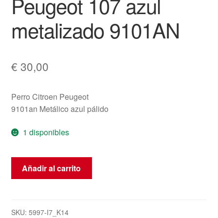
Peugeot 107 azul
metalizado 9101AN
€
30,00
Perro Citroen Peugeot
9101an Metálico azul pálido
1 disponibles
Maneta
Añadir al carrito
puerta
trasera
derecha
Citroën
SKU:
5997-I7_K14