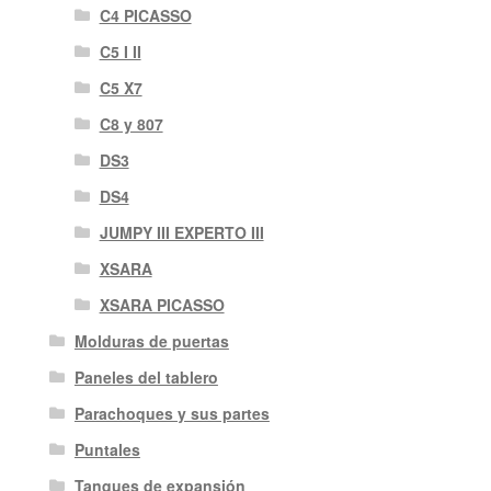
C4 PICASSO
C5 I II
C5 X7
C8 y 807
DS3
DS4
JUMPY III EXPERTO III
XSARA
XSARA PICASSO
Molduras de puertas
Paneles del tablero
Parachoques y sus partes
Puntales
Tanques de expansión