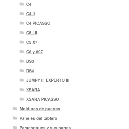
C4
C4 II
C4 PICASSO
C5 I II
C5 X7
C8 y 807
DS3
DS4
JUMPY III EXPERTO III
XSARA
XSARA PICASSO
Molduras de puertas
Paneles del tablero
Parachoques y sus partes