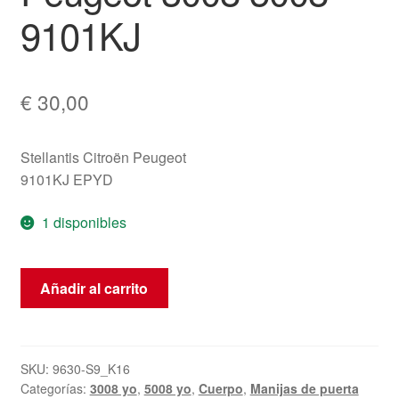
9101KJ
€
30,00
Stellantis Citroën Peugeot
9101KJ EPYD
1 disponibles
Tirador
Añadir al carrito
de
la
puerta
delantera
SKU:
9630-S9_K16
Categorías:
3008 yo
,
5008 yo
,
Cuerpo
,
Manijas de puerta
EPYD