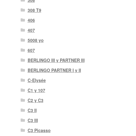
308
308 T9
406
407
5008 yo
607
BERLINGO III y PARTNER III
BERLINGO PARTNER I y II
C-Elysée
C1 y 107
C2 y C3
C3 II
C3 III
C3 Picasso