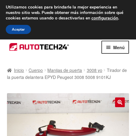
ENTREGA desde 7 EUR
Utilizamos cookies para brindarle la mejor experiencia en
nuestro sitio web.
Puede obtener más información sobre qué
De lunes a viernes de 9 a. m. a 4 p. m.
cookies estamos usando o desactivarlas en
configuración
.
900 933 246
Aceptar
Ir
Ir
Menú
a
al
la
contenido
Inicio
navegación
Inicio
Cuerpo
Manijas de puerta
3008 yo
Tirador de
la puerta delantera EPYD Peugeot 3008 5008 9101KJ
Caja registradora
Carro
Contacto
🔍
Envío al mundo entero