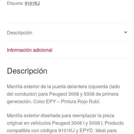
Etiqueta:
9101KJ
Peugeot
3008
5008
9101KJ
Descripción
cantidad
Información adicional
Descripción
Manilla exterior de la puerta delantera izquierda (lado
del conductor) para Peugeot 3008 y 5008 de primera
generación. Color EPY – Pintura Rojo Rubí.
Manilla exterior diseñada para reemplazar la pieza
original en vehículos Peugeot 3008 I y 5008 I. Producto
compatible con códigos 9101KJ y EPYD. Ideal para