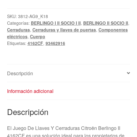
SKU:
3812-AG9_K18
Categorías:
BERLINGO I II SOCIO I II
,
BERLINGO II SOCIO II
,
Cerraduras
,
Cerraduras y llaves de puertas
,
Componentes
eléctricos
,
Cuerpo
Etiquetas:
4162CF
,
93462916
Descripción
Información adicional
Descripción
El Juego De Llaves Y Cerraduras Citroën Berlingo II
4162CF es una solución ideal para los propietarios de