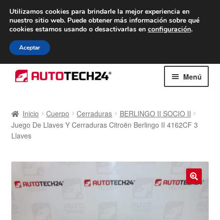
ENTREGA desde 7 EUR
Utilizamos cookies para brindarle la mejor experiencia en
nuestro sitio web.
Puede obtener más información sobre qué
De lunes a viernes de 9 a. m. a 4 p. m.
cookies estamos usando o desactivarlas en
configuración
.
900 933 246
Aceptar
Ir
Ir
Menú
a
al
la
contenido
Inicio
navegación
Inicio
Cuerpo
Cerraduras
BERLINGO II SOCIO II
Juego De Llaves Y Cerraduras Citroën Berlingo II 4162CF 3
Caja registradora
Llaves
Carro
Contacto
🔍
Envío al mundo entero