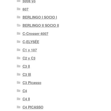
5008 yo
607
BERLINGO I SOCIO I
BERLINGO II SOCIO II
C-Crosser 4007
C-ELYSÉE
C1 y 107
C2 y C3
C3 II
C3 III
C3 Picasso
C4
C4 II
C4 PICASSO