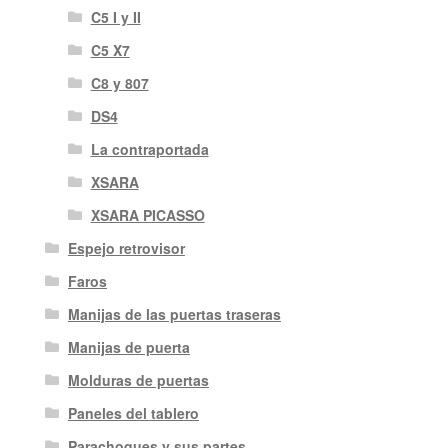
C5 I y II
C5 X7
C8 y 807
DS4
La contraportada
XSARA
XSARA PICASSO
Espejo retrovisor
Faros
Manijas de las puertas traseras
Manijas de puerta
Molduras de puertas
Paneles del tablero
Parachoques y sus partes