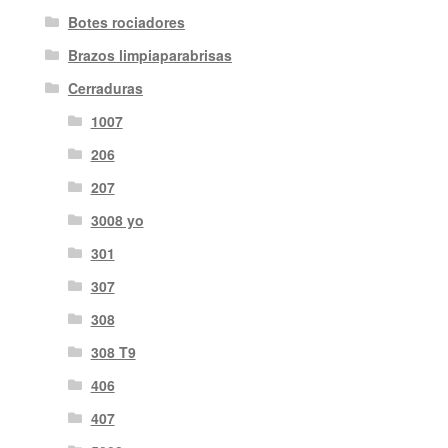
Botes rociadores
Brazos limpiaparabrisas
Cerraduras
1007
206
207
3008 yo
301
307
308
308 T9
406
407