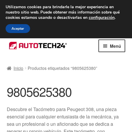
ENTREGA desde 7 EUR
Utilizamos cookies para brindarle la mejor experiencia en
nuestro sitio web.
Puede obtener más información sobre qué
De lunes a viernes de 9 a. m. a 4 p. m.
cookies estamos usando o desactivarlas en
configuración
.
900 933 246
Aceptar
Ir
Ir
Menú
a
al
la
contenido
Inicio
navegación
Inicio
Productos etiquetados “9805625380”
Caja registradora
9805625380
Carro
Contacto
Descubre el Tacómetro para Peugeot 308, una pieza
esencial para cualquier entusiasta de la mecánica, ya
Envío al mundo entero
sea un profesional o un aficionado que se dedica a
reparar su propio vehículo. Este tacómetro, con