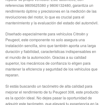
Mi cuenta
referencias 9805625380 y 9806132480, garantiza un
rendimiento óptimo y precisiones en la medición de las
revoluciones del motor, lo que es crucial para el
Pagos
mantenimiento y la evaluación del estado del automóvil.
Política de privacidad
Diseñado especialmente para vehículos Citroën y
Peugeot, este componente no solo asegura una
Procedimiento de Reclamación
instalación sencilla, sino que también aporta una larga
duración y fiabilidad, características indispensables en
Queja
el mundo de la automoción. Gracias a su calidad
superior, los mecánicos de confianza lo eligen para
Sobre nosotros
mantener la eficiencia y seguridad de los vehículos que
reparan.
Términos y Condiciones
Si estás buscando un tacómetro de alta calidad para
Transporte
mejorar el rendimiento de tu Peugeot 308, este producto
es la opción ideal. No dejes pasar la oportunidad de
adquirir este tacómetro, que elevará tu experiencia en la