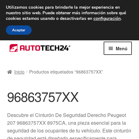
ENTREGA desde 7 EUR
Utilizamos cookies para brindarle la mejor experiencia en
nuestro sitio web.
Puede obtener más información sobre qué
De lunes a viernes de 9 a. m. a 4 p. m.
cookies estamos usando o desactivarlas en
configuración
.
900 933 246
Aceptar
Ir
Ir
Menú
a
al
la
contenido
Inicio
navegación
Inicio
Productos etiquetados “96863757XX”
Caja registradora
96863757XX
Carro
Contacto
Descubre el Cinturón De Seguridad Derecho Peugeot
207 96863757XX 8975CA, una pieza esencial para la
Envío al mundo entero
seguridad de los ocupantes de tu vehículo. Este cinturón
de seguridad está diseñado específicamente para