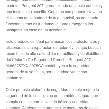
Mi cuenta
modelos Peugeot 207, garantizando un ajuste perfecto y
una instalación sencilla. Como un componente clave en
el sistema de seguridad de tu automóvil, su adecuado
Pagos
funcionamiento es fundamental para proteger a los
pasajeros en caso de un accidente.
Política de privacidad
Este producto es ideal para mecánicos profesionales y
Procedimiento de Reclamación
aficionados a la reparación de automóviles que buscan
recambios de alta calidad. La durabilidad y confiabilidad
Queja
del Cinturón De Seguridad Derecho Peugeot 207
96863757XX 8975CA contribuyen a la seguridad
Sobre nosotros
general de tu vehículo, permitiéndote viajar con
confianza.
Términos y Condiciones
Optar por este cinturón de seguridad no solo mejora la
Transporte
seguridad de tu coche, sino que también asegura que
cumpla con las normativas de tráfico y seguridad
vigentes. Al elegir este producto, te aseguras de estar