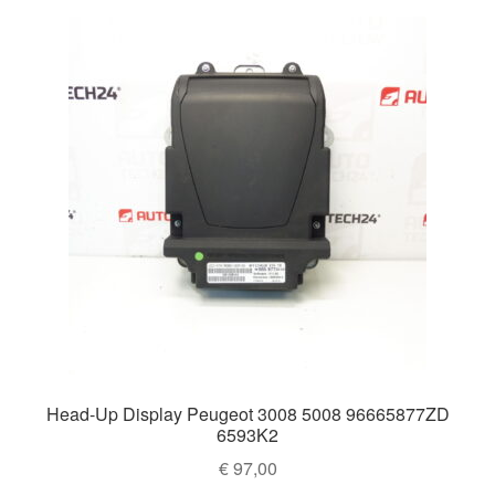
Mi cuenta
Pagos
Política de privacidad
Procedimiento de Reclamación
Queja
Sobre nosotros
Términos y Condiciones
Head-Up Display Peugeot 3008 5008 96665877ZD
Transporte
6593K2
€
97,00