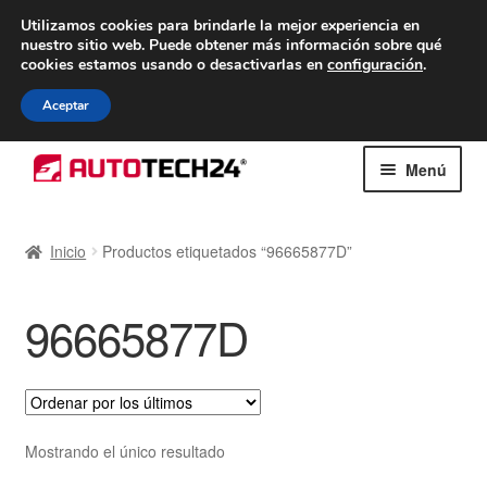
ENTREGA desde 7 EUR
Utilizamos cookies para brindarle la mejor experiencia en
nuestro sitio web.
Puede obtener más información sobre qué
De lunes a viernes de 9 a. m. a 4 p. m.
cookies estamos usando o desactivarlas en
configuración
.
900 933 246
Aceptar
Ir
Ir
Menú
a
al
la
contenido
Inicio
navegación
Inicio
Productos etiquetados “96665877D”
Caja registradora
96665877D
Carro
Contacto
Envío al mundo entero
Mostrando el único resultado