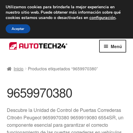
ENTREGA desde 7 EUR
Utilizamos cookies para brindarle la mejor experiencia en
nuestro sitio web.
Puede obtener más información sobre qué
De lunes a viernes de 9 a. m. a 4 p. m.
cookies estamos usando o desactivarlas en
configuración
.
900 933 246
Aceptar
Ir
Ir
Menú
a
al
la
contenido
Inicio
navegación
Inicio
Productos etiquetados “9659970380”
Caja registradora
9659970380
Carro
Contacto
Descubre la Unidad de Control de Puertas Correderas
Citroën Peugeot 9659970380 9659919080 6554SR, un
Envío al mundo entero
componente esencial para garantizar el correcto
funcionamiento de las puertas correderas en vehículos