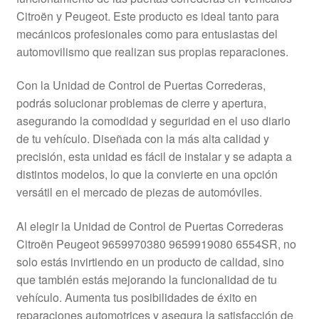
Mi cuenta
Citroën y Peugeot. Este producto es ideal tanto para
mecánicos profesionales como para entusiastas del
automovilismo que realizan sus propias reparaciones.
Pagos
Con la Unidad de Control de Puertas Correderas,
Política de privacidad
podrás solucionar problemas de cierre y apertura,
asegurando la comodidad y seguridad en el uso diario
Procedimiento de Reclamación
de tu vehículo. Diseñada con la más alta calidad y
precisión, esta unidad es fácil de instalar y se adapta a
Queja
distintos modelos, lo que la convierte en una opción
versátil en el mercado de piezas de automóviles.
Sobre nosotros
Al elegir la Unidad de Control de Puertas Correderas
Términos y Condiciones
Citroën Peugeot 9659970380 9659919080 6554SR, no
solo estás invirtiendo en un producto de calidad, sino
Transporte
que también estás mejorando la funcionalidad de tu
vehículo. Aumenta tus posibilidades de éxito en
reparaciones automotrices y asegura la satisfacción de