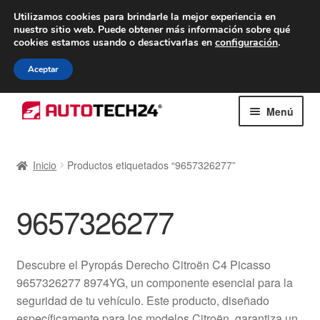
ENTREGA desde 7 EUR
Utilizamos cookies para brindarle la mejor experiencia en
nuestro sitio web.
Puede obtener más información sobre qué
De lunes a viernes de 9 a. m. a 4 p. m.
cookies estamos usando o desactivarlas en
configuración
.
900 933 246
Aceptar
Ir
Ir
Menú
a
al
la
contenido
Inicio
navegación
Inicio
Productos etiquetados “9657326277”
Caja registradora
9657326277
Carro
Contacto
Descubre el Pyropás Derecho Citroën C4 Picasso
9657326277 8974YG, un componente esencial para la
Envío al mundo entero
seguridad de tu vehículo. Este producto, diseñado
específicamente para los modelos Citroën, garantiza un