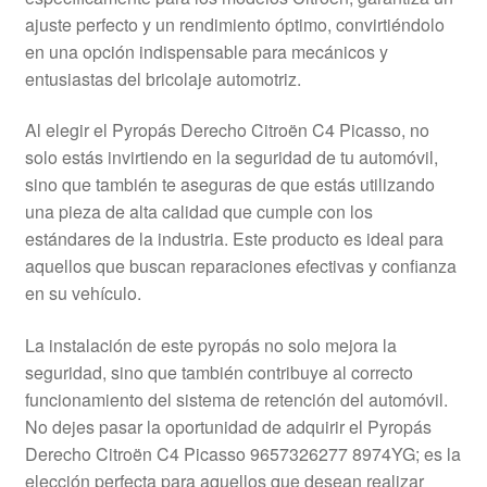
Mi cuenta
ajuste perfecto y un rendimiento óptimo, convirtiéndolo
en una opción indispensable para mecánicos y
entusiastas del bricolaje automotriz.
Pagos
Al elegir el Pyropás Derecho Citroën C4 Picasso, no
Política de privacidad
solo estás invirtiendo en la seguridad de tu automóvil,
sino que también te aseguras de que estás utilizando
Procedimiento de Reclamación
una pieza de alta calidad que cumple con los
estándares de la industria. Este producto es ideal para
Queja
aquellos que buscan reparaciones efectivas y confianza
en su vehículo.
Sobre nosotros
La instalación de este pyropás no solo mejora la
Términos y Condiciones
seguridad, sino que también contribuye al correcto
funcionamiento del sistema de retención del automóvil.
Transporte
No dejes pasar la oportunidad de adquirir el Pyropás
Derecho Citroën C4 Picasso 9657326277 8974YG; es la
elección perfecta para aquellos que desean realizar