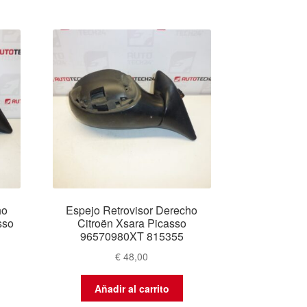
ho
Espejo Retrovisor Derecho
sso
Citroën Xsara Picasso
96570980XT 815355
€
48,00
Añadir al carrito