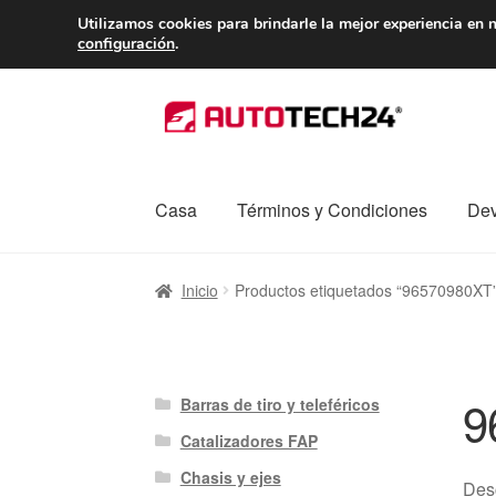
ENTREGA desde 
Utilizamos cookies para brindarle la mejor experiencia en n
configuración
.
Ir
Ir
a
al
la
contenido
navegación
Casa
Términos y Condiciones
Dev
Inicio
Caja registradora
Carro
Contacto
Enví
Inicio
Productos etiquetados “96570980XT
Procedimiento de Reclamación
Queja
Sobr
9
Barras de tiro y teleféricos
Catalizadores FAP
Chasis y ejes
Des