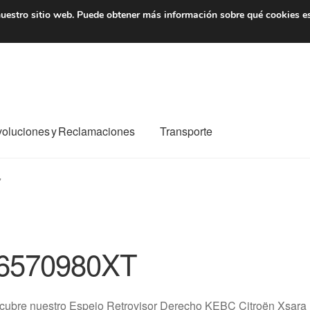
7 EUR
De lunes a viernes 
uestro sitio web.
Puede obtener más información sobre qué cookies e
oluciones y Reclamaciones
Transporte
o al mundo entero
Mi cuenta
Pagos
Política de privacidad
”
e nosotros
Términos y Condiciones
Transporte
6570980XT
cubre nuestro Espejo Retrovisor Derecho KEBC Citroën Xsara