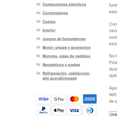
Componentes eléctricos
fund
espe
Contenedores
Cuerpo
Como
nece
Interior
coch
Juegos de herramientas
exce
Motor: piezas y accesorios
No t
Motores, cajas de cambios
Pica
Neumáticos y ruedas
dura
Refrigeración, calefacción,
ópti
aire acondicionado
Apro
9657
de q