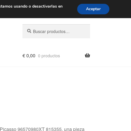
de 9 a. m. a 4 p. m.
900 933 246
stamos usando o desactivarlas en
Aceptar
Buscar
Buscar
por:
€
0,00
0 productos
 Picasso 96570980XT 815355, una pieza