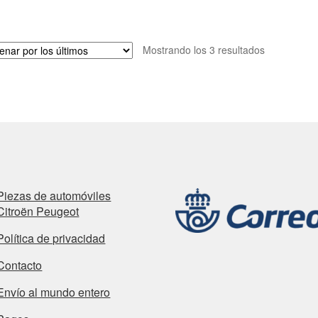
Ordenado
Mostrando los 3 resultados
por
los
últimos
Piezas de automóviles
Citroën Peugeot
Política de privacidad
Contacto
Envío al mundo entero