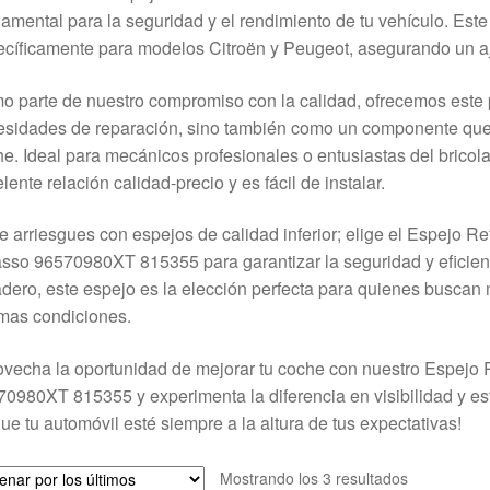
amental para la seguridad y el rendimiento de tu vehículo. Este
cíficamente para modelos Citroën y Peugeot, asegurando un aju
 parte de nuestro compromiso con la calidad, ofrecemos este 
sidades de reparación, sino también como un componente que m
e. Ideal para mecánicos profesionales o entusiastas del bricola
lente relación calidad-precio y es fácil de instalar.
e arriesgues con espejos de calidad inferior; elige el Espejo
sso 96570980XT 815355 para garantizar la seguridad y eficienc
dero, este espejo es la elección perfecta para quienes buscan
mas condiciones.
vecha la oportunidad de mejorar tu coche con nuestro Espejo 
0980XT 815355 y experimenta la diferencia en visibilidad y es
ue tu automóvil esté siempre a la altura de tus expectativas!
Ordenado
Mostrando los 3 resultados