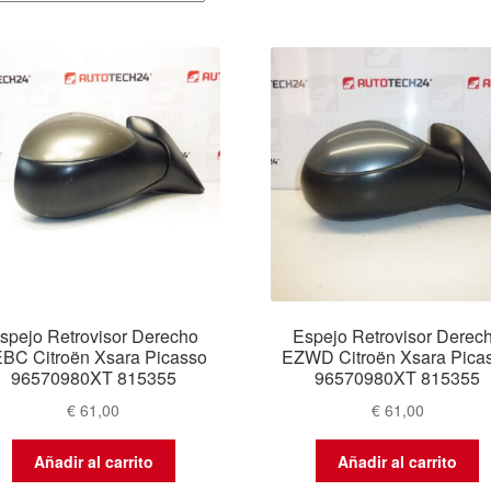
por
los
últimos
spejo Retrovisor Derecho
Espejo Retrovisor Derec
BC Citroën Xsara Picasso
EZWD Citroën Xsara Pica
96570980XT 815355
96570980XT 815355
€
61,00
€
61,00
Añadir al carrito
Añadir al carrito