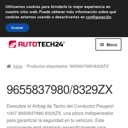
ENTREGA desde 7 EUR
Utilizamos cookies para brindarle la mejor experiencia en
nuestro sitio web.
Puede obtener más información sobre qué
De lunes a viernes de 9 a. m. a 4 p. m.
cookies estamos usando o desactivarlas en
configuración
.
900 933 246
Aceptar
Ir
Ir
Menú
a
al
la
contenido
Inicio
navegación
Inicio
Productos etiquetados “9655837980/8329ZX”
Caja registradora
9655837980/8329ZX
Carro
Contacto
Descubre el Airbag de Techo del Conductor Peugeot
1007 9655837980 8329ZX, una pieza indispensable
Envío al mundo entero
para garantizar la seguridad en tu vehículo. Este
componente está diseñado específicamente para