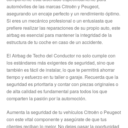
Mi cuenta
automóviles de las marcas Citroën y Peugeot,
asegurando un encaje perfecto y un rendimiento óptimo.
Si eres un mecánico profesional o un entusiasta que
Pagos
prefiere realizar las reparaciones de su propio auto, este
airbag es esencial para mantener la integridad de la
Política de privacidad
estructura de tu coche en caso de un accidente.
Procedimiento de Reclamación
El Airbag de Techo del Conductor no solo cumple con
los estándares más exigentes de seguridad, sino que
Queja
también es fácil de instalar, lo que te permitirá ahorrar
tiempo y esfuerzo en tu taller o garaje. Recuerda que la
Sobre nosotros
seguridad es prioritaria y contar con piezas originales o
de alta calidad es fundamental para todos los que
Términos y Condiciones
comparten la pasión por la automoción.
Transporte
Aumenta la seguridad de tu vehículos Citroën o Peugeot
con este vital componente y asegúrate de que tus
clientes reciban lo mejor. No dejes pasar la oportunidad