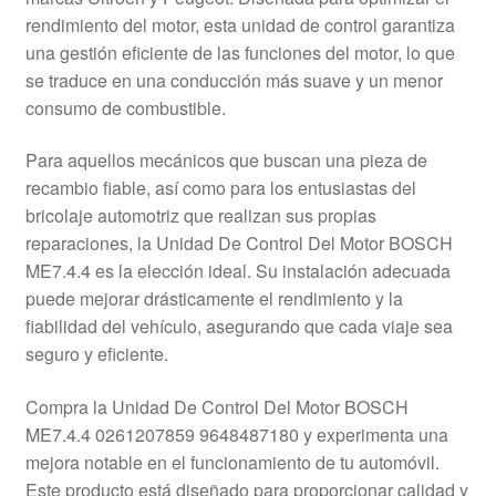
Mi cuenta
rendimiento del motor, esta unidad de control garantiza
una gestión eficiente de las funciones del motor, lo que
se traduce en una conducción más suave y un menor
Pagos
consumo de combustible.
Política de privacidad
Para aquellos mecánicos que buscan una pieza de
recambio fiable, así como para los entusiastas del
Procedimiento de Reclamación
bricolaje automotriz que realizan sus propias
reparaciones, la Unidad De Control Del Motor BOSCH
Queja
ME7.4.4 es la elección ideal. Su instalación adecuada
puede mejorar drásticamente el rendimiento y la
Sobre nosotros
fiabilidad del vehículo, asegurando que cada viaje sea
seguro y eficiente.
Términos y Condiciones
Compra la Unidad De Control Del Motor BOSCH
Transporte
ME7.4.4 0261207859 9648487180 y experimenta una
mejora notable en el funcionamiento de tu automóvil.
Este producto está diseñado para proporcionar calidad y