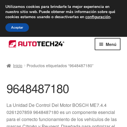
ENTREGA desde 7 EUR
Utilizamos cookies para brindarle la mejor experiencia en
nuestro sitio web.
Puede obtener más información sobre qué
De lunes a viernes de 9 a. m. a 4 p. m.
cookies estamos usando o desactivarlas en
configuración
.
900 933 246
Aceptar
Ir
Ir
Menú
a
al
la
contenido
Inicio
navegación
Inicio
Productos etiquetados “9648487180”
Caja registradora
9648487180
Carro
Contacto
La Unidad De Control Del Motor BOSCH ME7.4.4
0261207859 9648487180 es un componente esencial
Envío al mundo entero
para el correcto funcionamiento de los vehículos de las
marcas Citroën y Peugeot. Diseñada para optimizar el