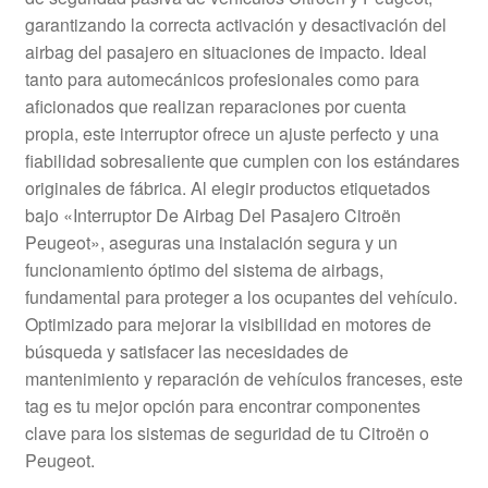
Mi cuenta
garantizando la correcta activación y desactivación del
airbag del pasajero en situaciones de impacto. Ideal
tanto para automecánicos profesionales como para
Pagos
aficionados que realizan reparaciones por cuenta
propia, este interruptor ofrece un ajuste perfecto y una
Política de privacidad
fiabilidad sobresaliente que cumplen con los estándares
originales de fábrica. Al elegir productos etiquetados
Procedimiento de Reclamación
bajo «Interruptor De Airbag Del Pasajero Citroën
Peugeot», aseguras una instalación segura y un
Queja
funcionamiento óptimo del sistema de airbags,
fundamental para proteger a los ocupantes del vehículo.
Sobre nosotros
Optimizado para mejorar la visibilidad en motores de
búsqueda y satisfacer las necesidades de
Términos y Condiciones
mantenimiento y reparación de vehículos franceses, este
tag es tu mejor opción para encontrar componentes
Transporte
clave para los sistemas de seguridad de tu Citroën o
Peugeot.