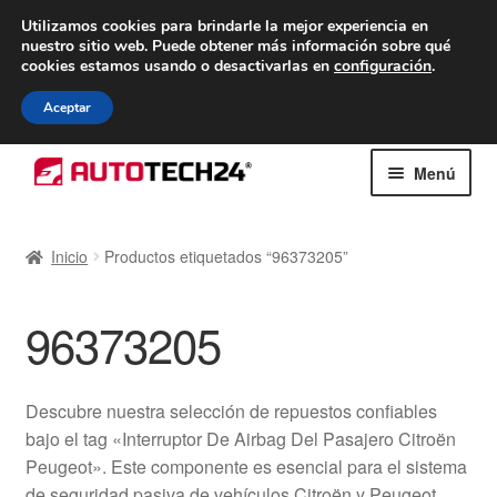
ENTREGA desde 7 EUR
Utilizamos cookies para brindarle la mejor experiencia en
nuestro sitio web.
Puede obtener más información sobre qué
De lunes a viernes de 9 a. m. a 4 p. m.
cookies estamos usando o desactivarlas en
configuración
.
900 933 246
Aceptar
Ir
Ir
Menú
a
al
la
contenido
Inicio
navegación
Inicio
Productos etiquetados “96373205”
Caja registradora
96373205
Carro
Contacto
Descubre nuestra selección de repuestos confiables
bajo el tag «Interruptor De Airbag Del Pasajero Citroën
Envío al mundo entero
Peugeot». Este componente es esencial para el sistema
de seguridad pasiva de vehículos Citroën y Peugeot,