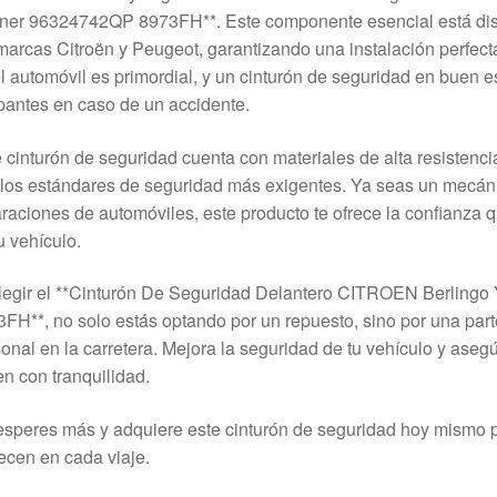
tner 96324742QP 8973FH**. Este componente esencial está dis
marcas Citroën y Peugeot, garantizando una instalación perfec
l automóvil es primordial, y un cinturón de seguridad en buen e
antes en caso de un accidente.
 cinturón de seguridad cuenta con materiales de alta resistenc
los estándares de seguridad más exigentes. Ya seas un mecánic
raciones de automóviles, este producto te ofrece la confianza q
u vehículo.
elegir el **Cinturón De Seguridad Delantero CITROEN Berli
FH**, no solo estás optando por un repuesto, sino por una parte
onal en la carretera. Mejora la seguridad de tu vehículo y aseg
en con tranquilidad.
speres más y adquiere este cinturón de seguridad hoy mismo pa
cen en cada viaje.