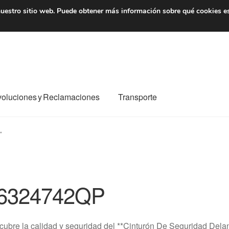
7 EUR
De lunes a viernes 
uestro sitio web.
Puede obtener más información sobre qué cookies e
oluciones y Reclamaciones
Transporte
o al mundo entero
Mi cuenta
Pagos
Política de privacidad
”
e nosotros
Términos y Condiciones
Transporte
6324742QP
cubre la calidad y seguridad del **Cinturón De Seguridad D