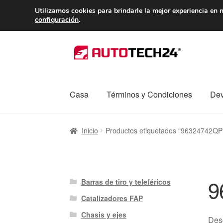
ENTREGA desde 
Utilizamos cookies para brindarle la mejor experiencia en n
configuración
.
Ir
Ir
a
al
la
contenido
navegación
Casa
Términos y Condiciones
Dev
Inicio
Caja registradora
Carro
Contacto
Enví
Inicio
Productos etiquetados “96324742QP
Procedimiento de Reclamación
Queja
Sobr
9
Barras de tiro y teleféricos
Catalizadores FAP
Chasis y ejes
Des