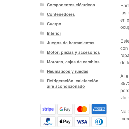
Componentes eléctricos
Par
las 
Contenedores
en e
Cuerpo
ocup
Interior
Este
Juegos de herramientas
con 
Motor: piezas y accesorios
repa
Motores, cajas de cambios
de t
Neumáticos y ruedas
Al 
Refrigeración, calefacción,
8973
aire acondicionado
pers
viaj
No e
mere