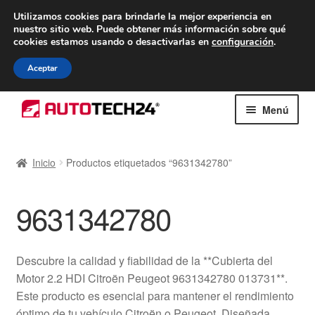
ENTREGA desde 7 EUR
Utilizamos cookies para brindarle la mejor experiencia en
nuestro sitio web.
Puede obtener más información sobre qué
De lunes a viernes de 9 a. m. a 4 p. m.
cookies estamos usando o desactivarlas en
configuración
.
900 933 246
Aceptar
Ir
Ir
Menú
a
al
la
contenido
Inicio
navegación
Inicio
Productos etiquetados “9631342780”
Caja registradora
9631342780
Carro
Contacto
Descubre la calidad y fiabilidad de la **Cubierta del
Motor 2.2 HDI Citroën Peugeot 9631342780 013731**.
Envío al mundo entero
Este producto es esencial para mantener el rendimiento
óptimo de tu vehículo Citroën o Peugeot. Diseñada