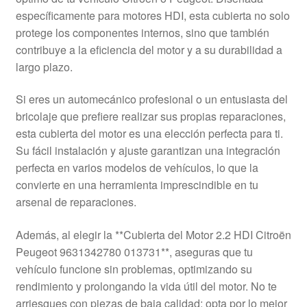
Mi cuenta
específicamente para motores HDI, esta cubierta no solo
protege los componentes internos, sino que también
contribuye a la eficiencia del motor y a su durabilidad a
Pagos
largo plazo.
Política de privacidad
Si eres un automecánico profesional o un entusiasta del
bricolaje que prefiere realizar sus propias reparaciones,
Procedimiento de Reclamación
esta cubierta del motor es una elección perfecta para ti.
Su fácil instalación y ajuste garantizan una integración
Queja
perfecta en varios modelos de vehículos, lo que la
convierte en una herramienta imprescindible en tu
Sobre nosotros
arsenal de reparaciones.
Términos y Condiciones
Además, al elegir la **Cubierta del Motor 2.2 HDI Citroën
Peugeot 9631342780 013731**, aseguras que tu
Transporte
vehículo funcione sin problemas, optimizando su
rendimiento y prolongando la vida útil del motor. No te
arriesgues con piezas de baja calidad; opta por lo mejor