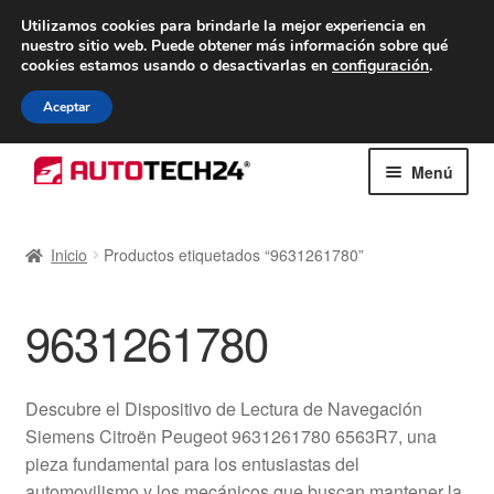
ENTREGA desde 7 EUR
Utilizamos cookies para brindarle la mejor experiencia en
nuestro sitio web.
Puede obtener más información sobre qué
De lunes a viernes de 9 a. m. a 4 p. m.
cookies estamos usando o desactivarlas en
configuración
.
900 933 246
Aceptar
Ir
Ir
Menú
a
al
la
contenido
Inicio
navegación
Inicio
Productos etiquetados “9631261780”
Caja registradora
9631261780
Carro
Contacto
Descubre el Dispositivo de Lectura de Navegación
Siemens Citroën Peugeot 9631261780 6563R7, una
Envío al mundo entero
pieza fundamental para los entusiastas del
automovilismo y los mecánicos que buscan mantener la