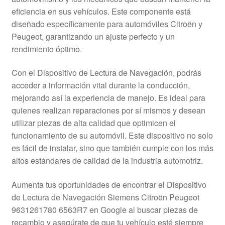
Mi cuenta
eficiencia en sus vehículos. Este componente está
diseñado específicamente para automóviles Citroën y
Peugeot, garantizando un ajuste perfecto y un
Pagos
rendimiento óptimo.
Política de privacidad
Con el Dispositivo de Lectura de Navegación, podrás
acceder a información vital durante la conducción,
Procedimiento de Reclamación
mejorando así la experiencia de manejo. Es ideal para
quienes realizan reparaciones por sí mismos y desean
Queja
utilizar piezas de alta calidad que optimicen el
funcionamiento de su automóvil. Este dispositivo no solo
Sobre nosotros
es fácil de instalar, sino que también cumple con los más
altos estándares de calidad de la industria automotriz.
Términos y Condiciones
Aumenta tus oportunidades de encontrar el Dispositivo
Transporte
de Lectura de Navegación Siemens Citroën Peugeot
9631261780 6563R7 en Google al buscar piezas de
recambio y asegúrate de que tu vehículo esté siempre