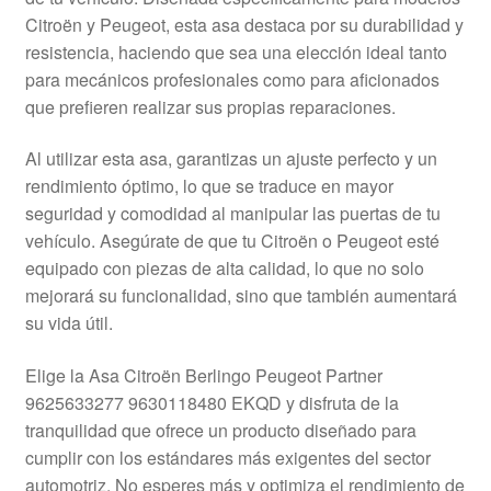
Mi cuenta
Citroën y Peugeot, esta asa destaca por su durabilidad y
resistencia, haciendo que sea una elección ideal tanto
para mecánicos profesionales como para aficionados
Pagos
que prefieren realizar sus propias reparaciones.
Política de privacidad
Al utilizar esta asa, garantizas un ajuste perfecto y un
rendimiento óptimo, lo que se traduce en mayor
Procedimiento de Reclamación
seguridad y comodidad al manipular las puertas de tu
vehículo. Asegúrate de que tu Citroën o Peugeot esté
Queja
equipado con piezas de alta calidad, lo que no solo
mejorará su funcionalidad, sino que también aumentará
Sobre nosotros
su vida útil.
Términos y Condiciones
Elige la Asa Citroën Berlingo Peugeot Partner
9625633277 9630118480 EKQD y disfruta de la
Transporte
tranquilidad que ofrece un producto diseñado para
cumplir con los estándares más exigentes del sector
automotriz. No esperes más y optimiza el rendimiento de