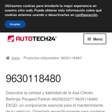
ENTREGA desde 7 EUR
Utilizamos cookies para brindarle la mejor experiencia en
nuestro sitio web.
Puede obtener más información sobre qué
De lunes a viernes de 9 a. m. a 4 p. m.
cookies estamos usando o desactivarlas en
configuración
.
900 933 246
Aceptar
Ir
Ir
Menú
a
al
la
contenido
Inicio
navegación
Inicio
Productos etiquetados “9630118480”
Caja registradora
9630118480
Carro
Contacto
Descubre la calidad y fiabilidad de la Asa Citroën
Berlingo Peugeot Partner 9625633277 9630118480
Envío al mundo entero
EKQD, un componente esencial para el mantenimiento
de tu vehículo. Diseñada específicamente para modelos