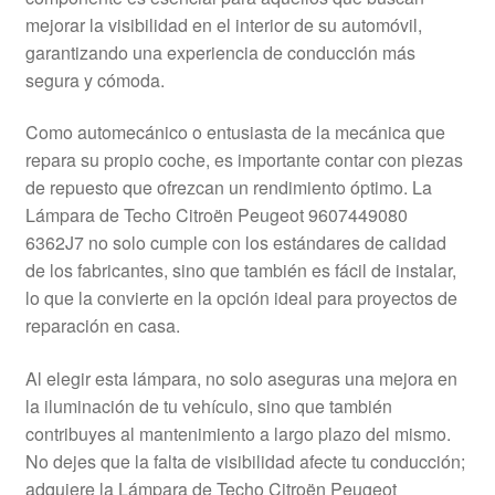
Mi cuenta
mejorar la visibilidad en el interior de su automóvil,
garantizando una experiencia de conducción más
segura y cómoda.
Pagos
Como automecánico o entusiasta de la mecánica que
Política de privacidad
repara su propio coche, es importante contar con piezas
de repuesto que ofrezcan un rendimiento óptimo. La
Procedimiento de Reclamación
Lámpara de Techo Citroën Peugeot 9607449080
6362J7 no solo cumple con los estándares de calidad
Queja
de los fabricantes, sino que también es fácil de instalar,
lo que la convierte en la opción ideal para proyectos de
Sobre nosotros
reparación en casa.
Términos y Condiciones
Al elegir esta lámpara, no solo aseguras una mejora en
la iluminación de tu vehículo, sino que también
Transporte
contribuyes al mantenimiento a largo plazo del mismo.
No dejes que la falta de visibilidad afecte tu conducción;
adquiere la Lámpara de Techo Citroën Peugeot