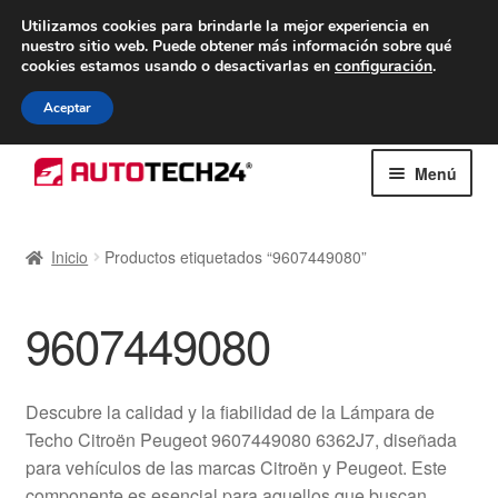
ENTREGA desde 7 EUR
Utilizamos cookies para brindarle la mejor experiencia en
nuestro sitio web.
Puede obtener más información sobre qué
De lunes a viernes de 9 a. m. a 4 p. m.
cookies estamos usando o desactivarlas en
configuración
.
900 933 246
Aceptar
Ir
Ir
Menú
a
al
la
contenido
Inicio
navegación
Inicio
Productos etiquetados “9607449080”
Caja registradora
9607449080
Carro
Contacto
Descubre la calidad y la fiabilidad de la Lámpara de
Techo Citroën Peugeot 9607449080 6362J7, diseñada
Envío al mundo entero
para vehículos de las marcas Citroën y Peugeot. Este
componente es esencial para aquellos que buscan