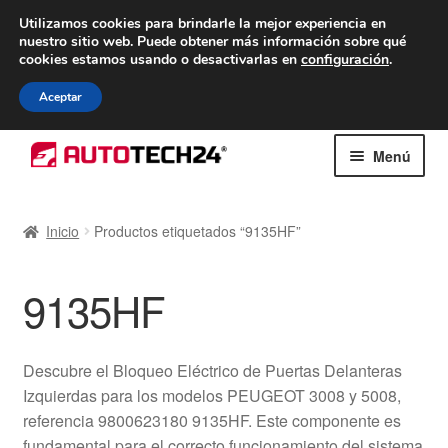
ENTREGA desde 7 EUR
Utilizamos cookies para brindarle la mejor experiencia en
nuestro sitio web.
Puede obtener más información sobre qué
De lunes a viernes de 9 a. m. a 4 p. m.
cookies estamos usando o desactivarlas en
configuración
.
900 933 246
Aceptar
Ir
Ir
Menú
a
al
la
contenido
Inicio
navegación
Inicio
Productos etiquetados “9135HF”
Caja registradora
9135HF
Carro
Contacto
Descubre el Bloqueo Eléctrico de Puertas Delanteras
Izquierdas para los modelos PEUGEOT 3008 y 5008,
Envío al mundo entero
referencia 9800623180 9135HF. Este componente es
fundamental para el correcto funcionamiento del sistema