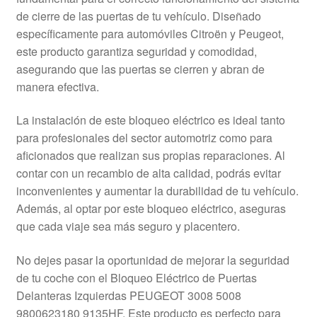
Mi cuenta
de cierre de las puertas de tu vehículo. Diseñado
específicamente para automóviles Citroën y Peugeot,
este producto garantiza seguridad y comodidad,
Pagos
asegurando que las puertas se cierren y abran de
manera efectiva.
Política de privacidad
La instalación de este bloqueo eléctrico es ideal tanto
Procedimiento de Reclamación
para profesionales del sector automotriz como para
aficionados que realizan sus propias reparaciones. Al
Queja
contar con un recambio de alta calidad, podrás evitar
inconvenientes y aumentar la durabilidad de tu vehículo.
Sobre nosotros
Además, al optar por este bloqueo eléctrico, aseguras
que cada viaje sea más seguro y placentero.
Términos y Condiciones
No dejes pasar la oportunidad de mejorar la seguridad
Transporte
de tu coche con el Bloqueo Eléctrico de Puertas
Delanteras Izquierdas PEUGEOT 3008 5008
9800623180 9135HF. Este producto es perfecto para