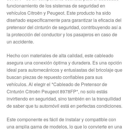
funcionamiento de los sistemas de seguridad en
Mi cuenta
vehículos Citroën y Peugeot. Este producto ha sido
diseñado específicamente para garantizar la eficacia del
Pagos
pretensor del cinturón de seguridad, contribuyendo así a
la protección del conductor y los pasajeros en caso de
Política de privacidad
un accidente.
Procedimiento de Reclamación
Hecho con materiales de alta calidad, este cableado
asegura una conexión óptima y duradera. Es una opción
Queja
ideal para automecánicos y entusiastas del bricolaje que
buscan piezas de repuesto confiables para sus
Sobre nosotros
vehículos. Al elegir el *Cableado de Pretensor de
Cinturón Citroën Peugeot 8978FP*, no solo estás
Términos y Condiciones
invirtiendo en seguridad, sino también en la tranquilidad
de saber que tu automóvil está en perfectas condiciones.
Transporte
Este componente es fácil de instalar y compatible con
una amplia gama de modelos, lo que lo convierte en una