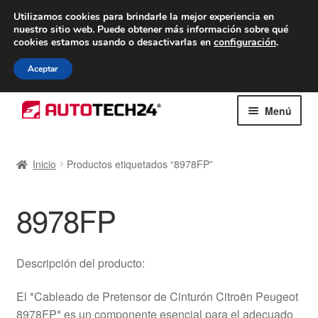
ENTREGA desde 7 EUR
Utilizamos cookies para brindarle la mejor experiencia en
nuestro sitio web.
Puede obtener más información sobre qué
De lunes a viernes de 9 a. m. a 4 p. m.
cookies estamos usando o desactivarlas en
configuración
.
900 933 246
Aceptar
Ir
Ir
Menú
a
al
la
contenido
Inicio
navegación
Inicio
Productos etiquetados “8978FP”
Caja registradora
8978FP
Carro
Contacto
Descripción del producto:
Envío al mundo entero
El *Cableado de Pretensor de Cinturón Citroën Peugeot
8978FP* es un componente esencial para el adecuado