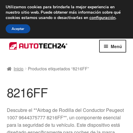
ENTREGA desde 7 EUR
Utilizamos cookies para brindarle la mejor experiencia en
nuestro sitio web.
Puede obtener más información sobre qué
De lunes a viernes de 9 a. m. a 4 p. m.
cookies estamos usando o desactivarlas en
configuración
.
900 933 246
Aceptar
Ir
Ir
Menú
a
al
la
contenido
Inicio
navegación
Inicio
Productos etiquetados “8216FF”
Caja registradora
8216FF
Carro
Contacto
Descubre el **Airbag de Rodilla del Conductor Peugeot
1007 9644375777 8216FF**, un componente esencial
Envío al mundo entero
para la seguridad de tu vehículo. Este dispositivo está
diseñado específicamente para coches de la marca