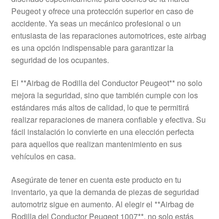
Mi cuenta
Peugeot y ofrece una protección superior en caso de
accidente. Ya seas un mecánico profesional o un
entusiasta de las reparaciones automotrices, este airbag
Pagos
es una opción indispensable para garantizar la
seguridad de los ocupantes.
Política de privacidad
El **Airbag de Rodilla del Conductor Peugeot** no solo
Procedimiento de Reclamación
mejora la seguridad, sino que también cumple con los
estándares más altos de calidad, lo que te permitirá
Queja
realizar reparaciones de manera confiable y efectiva. Su
fácil instalación lo convierte en una elección perfecta
Sobre nosotros
para aquellos que realizan mantenimiento en sus
vehículos en casa.
Términos y Condiciones
Asegúrate de tener en cuenta este producto en tu
Transporte
inventario, ya que la demanda de piezas de seguridad
automotriz sigue en aumento. Al elegir el **Airbag de
Rodilla del Conductor Peugeot 1007**, no solo estás