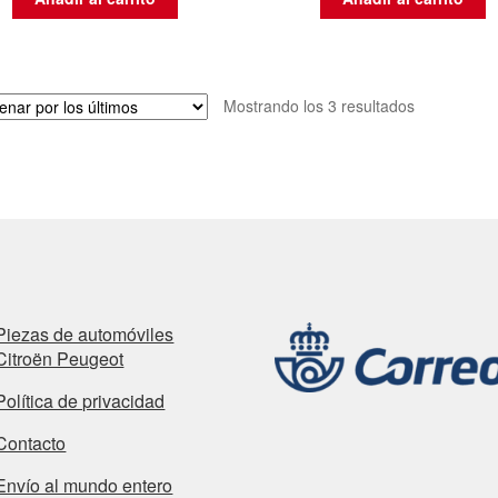
Ordenado
Mostrando los 3 resultados
por
los
últimos
Piezas de automóviles
Citroën Peugeot
Política de privacidad
Contacto
Envío al mundo entero