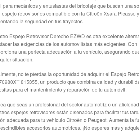
l para mecánicos y entusiastas del bricolaje que buscan una sol
 espejo retrovisor es compatible con la Citroën Xsara Picasso y 
ntando la seguridad en tus trayectos.
tro Espejo Retrovisor Derecho EZWD es otra excelente alterna
sfacer las exigencias de los automovilistas más exigentes. Con 
orciona una perfecta adecuación a tu vehículo, asegurando qu
quier situación.
lmente, no te pierdas la oportunidad de adquirir el Espejo Ret
0980XT 815355, un producto que combina calidad y durabilida
sitas para el mantenimiento y reparación de tu automóvil.
ea que seas un profesional del sector automotriz o un aficiona
tros espejos retrovisores están diseñados para facilitar tus ta
ón adecuada para tu vehículo Citroën o Peugeot. Aumenta la fun
escindibles accesorios automotrices. ¡No esperes más y adquie