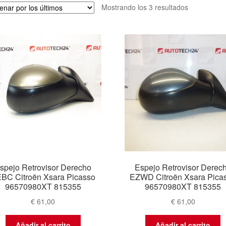
Ordenado
Mostrando los 3 resultados
por
los
últimos
spejo Retrovisor Derecho
Espejo Retrovisor Derec
BC Citroën Xsara Picasso
EZWD Citroën Xsara Pica
96570980XT 815355
96570980XT 815355
€
61,00
€
61,00
Añadir al carrito
Añadir al carrito