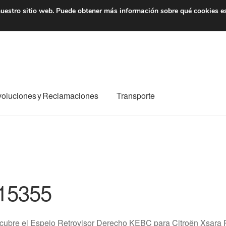
7 EUR
De lunes a viernes 
uestro sitio web.
Puede obtener más información sobre qué cookies e
oluciones y Reclamaciones
Transporte
o al mundo entero
Mi cuenta
Pagos
Política de privacidad
e nosotros
Términos y Condiciones
Transporte
15355
cubre el Espejo Retrovisor Derecho KEBC para Citroën Xsara