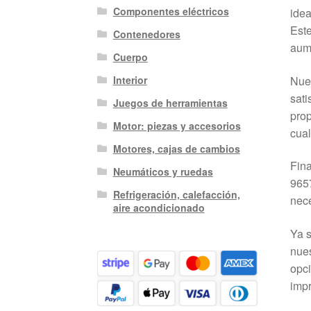
Componentes eléctricos
idea
Este
Contenedores
aume
Cuerpo
Nues
Interior
sati
Juegos de herramientas
prop
Motor: piezas y accesorios
cual
Motores, cajas de cambios
Fina
Neumáticos y ruedas
9657
Refrigeración, calefacción,
nece
aire acondicionado
Ya s
nues
opci
impr