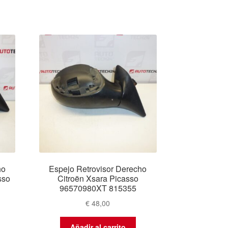
ho
Espejo Retrovisor Derecho
sso
Citroën Xsara Picasso
96570980XT 815355
€
48,00
Añadir al carrito