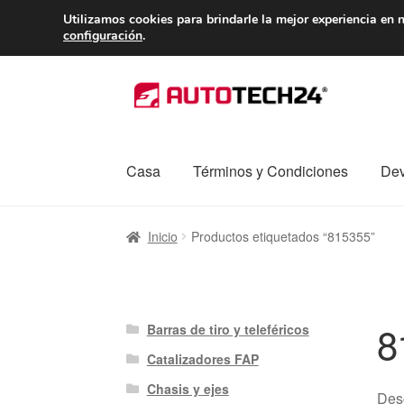
ENTREGA desde 
Utilizamos cookies para brindarle la mejor experiencia en n
configuración
.
Ir
Ir
a
al
la
contenido
navegación
Casa
Términos y Condiciones
Dev
Inicio
Caja registradora
Carro
Contacto
Enví
Inicio
Productos etiquetados “815355”
Procedimiento de Reclamación
Queja
Sobr
8
Barras de tiro y teleféricos
Catalizadores FAP
Chasis y ejes
Des