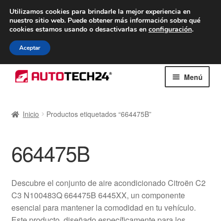
ENTREGA desde 7 EUR
Utilizamos cookies para brindarle la mejor experiencia en
nuestro sitio web.
Puede obtener más información sobre qué
De lunes a viernes de 9 a. m. a 4 p. m.
cookies estamos usando o desactivarlas en
configuración
.
900 933 246
Aceptar
Ir
Ir
Menú
a
al
la
contenido
Inicio
navegación
Inicio
Productos etiquetados “664475B”
Caja registradora
664475B
Carro
Contacto
Descubre el conjunto de aire acondicionado Citroën C2
C3 N100483Q 664475B 6445XX, un componente
Envío al mundo entero
esencial para mantener la comodidad en tu vehículo.
Este producto, diseñado específicamente para los