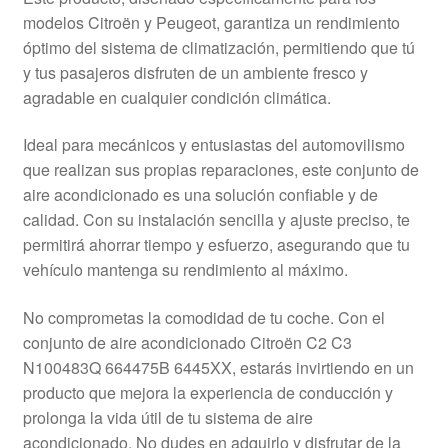
Mi cuenta
modelos Citroën y Peugeot, garantiza un rendimiento
óptimo del sistema de climatización, permitiendo que tú
y tus pasajeros disfruten de un ambiente fresco y
Pagos
agradable en cualquier condición climática.
Política de privacidad
Ideal para mecánicos y entusiastas del automovilismo
que realizan sus propias reparaciones, este conjunto de
Procedimiento de Reclamación
aire acondicionado es una solución confiable y de
calidad. Con su instalación sencilla y ajuste preciso, te
Queja
permitirá ahorrar tiempo y esfuerzo, asegurando que tu
vehículo mantenga su rendimiento al máximo.
Sobre nosotros
No comprometas la comodidad de tu coche. Con el
Términos y Condiciones
conjunto de aire acondicionado Citroën C2 C3
N100483Q 664475B 6445XX, estarás invirtiendo en un
Transporte
producto que mejora la experiencia de conducción y
prolonga la vida útil de tu sistema de aire
acondicionado. No dudes en adquirlo y disfrutar de la