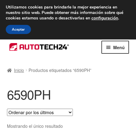
ENTREGA desde 7 EUR
Utilizamos cookies para brindarle la mejor experiencia en
nuestro sitio web.
Puede obtener más información sobre qué
De lunes a viernes de 9 a. m. a 4 p. m.
cookies estamos usando o desactivarlas en
configuración
.
900 933 246
Aceptar
Ir
Ir
Menú
a
al
la
contenido
Inicio
navegación
Inicio
Productos etiquetados “6590PH”
Caja registradora
6590PH
Carro
Contacto
Envío al mundo entero
Mostrando el único resultado