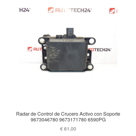
Mi cuenta
Pagos
Política de privacidad
Procedimiento de Reclamación
Queja
Sobre nosotros
Términos y Condiciones
Radar de Control de Crucero Activo con Soporte
Transporte
9673046780 9673171780 6590PG
€
61,00